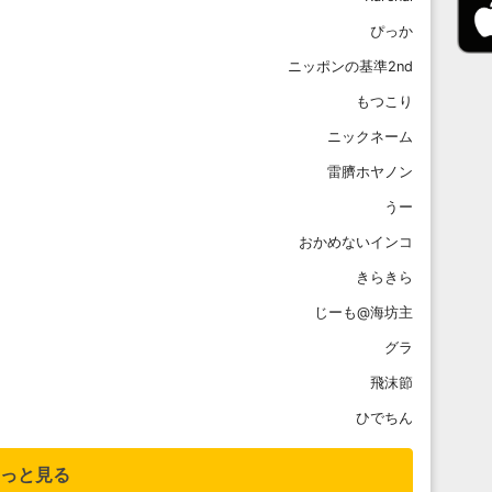
ぴっか
ニッポンの基準2nd
もつこり
ニックネーム
雷臍ホヤノン
うー
おかめないインコ
きらきら
じーも@海坊主
グラ
飛沫節
ひでちん
っと見る