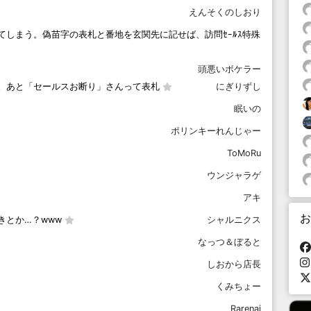
えんそくのしおり
しまう。偽苗字の表札と番地を玄関先に記せば、訪問ｾｰﾙｽ特殊
頭悪いボケラー
。あと「セールスお断り」さんって表札
にぎりずし
眠いの
ポリンキーれんじゃー
ToMoRu
ウンジャラゲ
アキ
お
きとか…？www
シャルニクス
なっつ＆ぼると
しおから店長
くみちょー
Rarenai