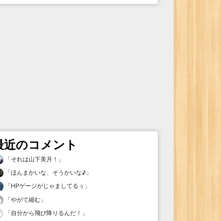
最近のコメント
「
それは山下美月！
」
「
ほんまかいな、そうかいな♪
」
「
HPゲージがじゃましてるぅ
」
「
やがて縮む
」
「
自分から飛び降りるんだ！
」