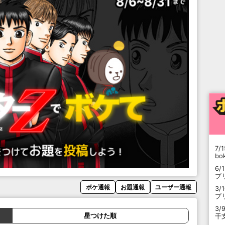
7/1
b
6/
プ
ボケ通報
お題通報
ユーザー通報
3/
プ
3/
星つけた順
干