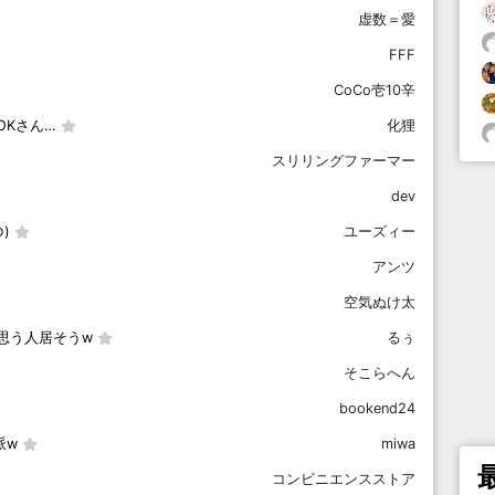
虚数＝愛
FFF
CoCo壱10辛
OKさん…
化狸
スリリングファーマー
dev
)
ユーズィー
アンツ
空気ぬけ太
思う人居そうw
るぅ
そこらへん
bookend24
派w
miwa
コンビニエンスストア