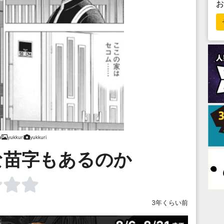
yukkuri
yukkuri
な苗字もあるのか
3年くらい前