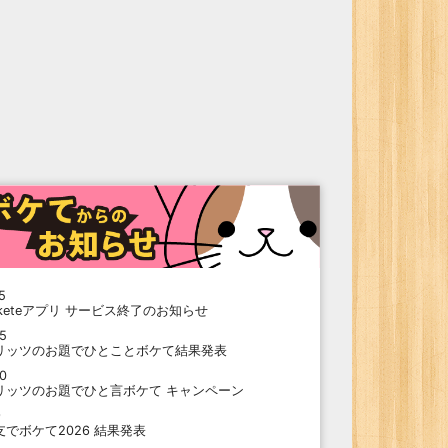
5
oketeアプリ サービス終了のお知らせ
15
リッツのお題でひとことボケて結果発表
10
リッツのお題でひと言ボケて キャンペーン
9
支でボケて2026 結果発表