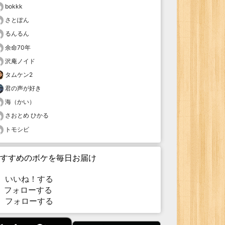
bokkk
さとぽん
るんるん
余命70年
沢庵ノイド
タムケン2
君の声が好き
海（かい）
さおとめ ひかる
トモシビ
すすめのボケを毎日お届け
いいね！する
フォローする
フォローする