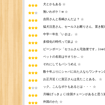
犬とかもある
無いわボケ！w
吉田さんと長嶋さんだよ？
猛犬注意さん、セールスお断りさん、置き配
中学一年生「いまは」
多様化の時代って奴よ
ピーンポーン「セコムさん宅急便です」(⊙ө⊙
ペットの名前はサオリか...
それにしてもパンうめえ
数十年ぶりにシャバに出た人ならワンチャン
お正月近くに賀正さんは見たことある。
ック。こんなボケもあるとは・・・
月極(げっきょく)全国チェーンがあると思う
外国のかた