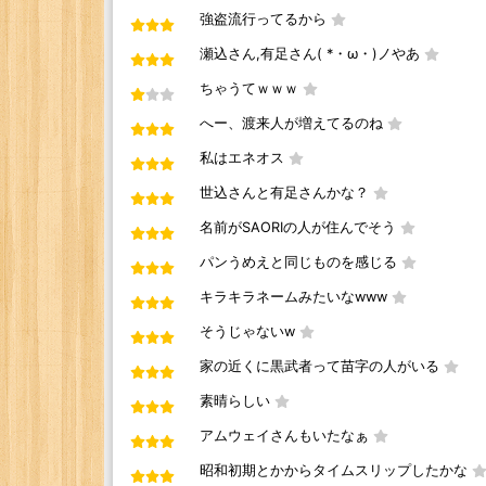
強盗流行ってるから
瀬込さん,有足さん( *・ω・)ノやあ
ちゃうてｗｗｗ
へー、渡来人が増えてるのね
私はエネオス
世込さんと有足さんかな？
名前がSAORIの人が住んでそう
パンうめえと同じものを感じる
キラキラネームみたいなwww
そうじゃないw
家の近くに黒武者って苗字の人がいる
素晴らしい
アムウェイさんもいたなぁ
昭和初期とかからタイムスリップしたかな