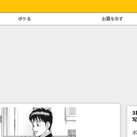
ボケる
お題を出す
3
写