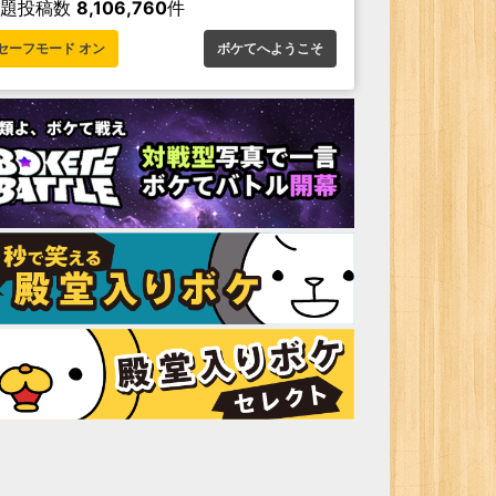
お題投稿数
8,106,760
件
セーフモード オン
ボケてへようこそ