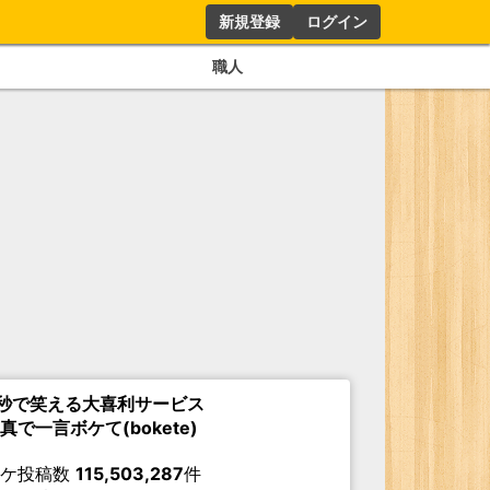
新規登録
ログイン
職人
秒で笑える大喜利サービス
真で一言ボケて(bokete)
ボケ投稿数
115,503,287
件