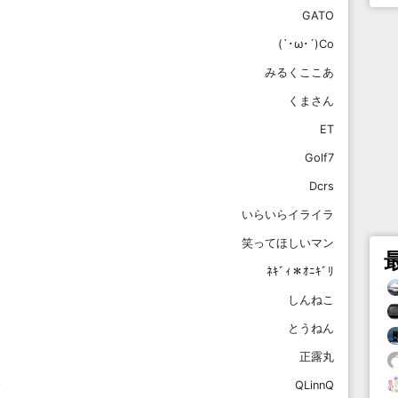
GATO
(`･ω･´)Co
みるくここあ
くまさん
ET
Golf7
Dcrs
いらいらイライラ
笑ってほしいマン
ﾈｷﾞｨ＊ｵﾆｷﾞﾘ
しんねこ
とうねん
正露丸
QLinnQ