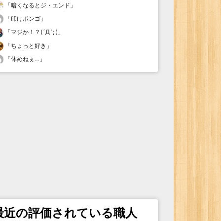
「
暗くなるとジ・エンド
」
「
叩けボンゴ
」
「
マジか！？(´Д`; )
」
「
ちょっと好き
」
「
休めねぇ…
」
最近の評価されている職人