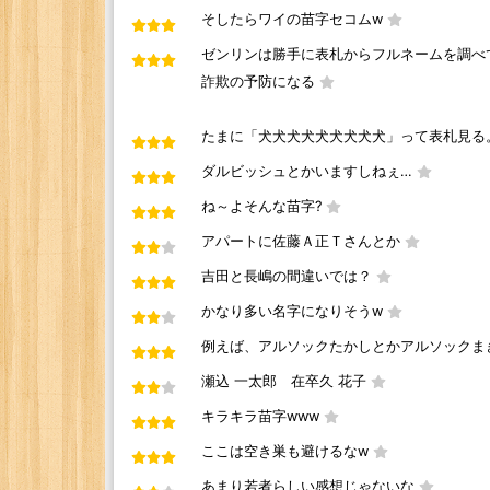
そしたらワイの苗字セコムw
ゼンリンは勝手に表札からフルネームを調べて
詐欺の予防になる
たまに「犬犬犬犬犬犬犬犬犬」って表札見る
ダルビッシュとかいますしねぇ…
ね～よそんな苗字?
アパートに佐藤Ａ正Ｔさんとか
吉田と長嶋の間違いでは？
かなり多い名字になりそうw
例えば、アルソックたかしとかアルソックま
瀬込 一太郎 在卒久 花子
キラキラ苗字www
ここは空き巣も避けるなw
あまり若者らしい感想じゃないな