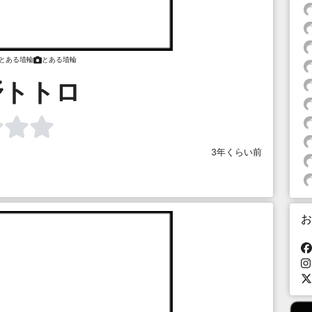
とある埴輪
とある埴輪
野トトロ
3年くらい前
お