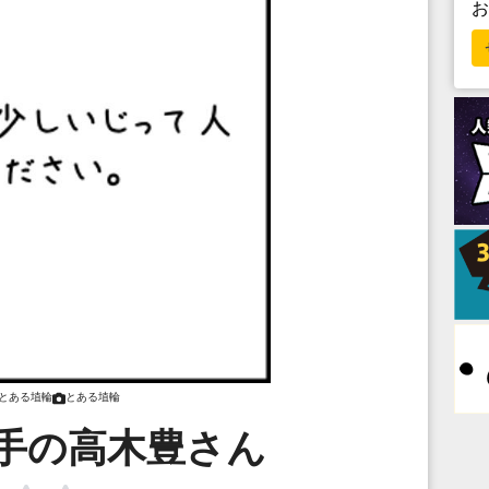
とある埴輪
とある埴輪
手の高木豊さん