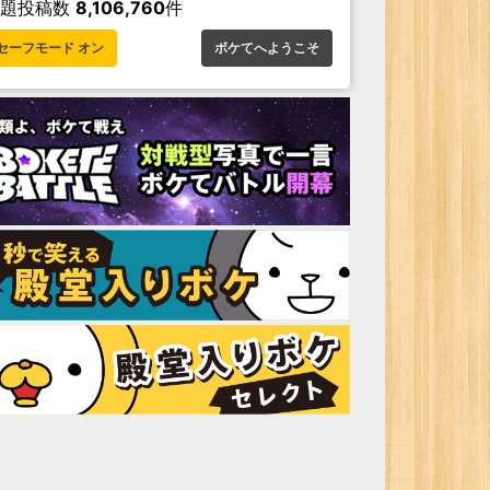
お題投稿数
8,106,760
件
セーフモード オン
ボケてへようこそ