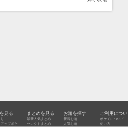
3年くらい前
を見る
まとめを見る
お題を探す
ご利用につい
入り
最新人気まとめ
新着お題
ボケてについて
クアップボケ
セレクトまとめ
人気お題
使い方