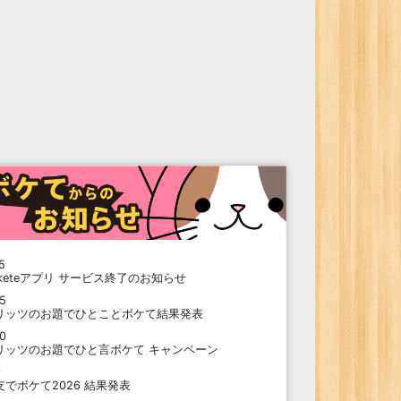
5
oketeアプリ サービス終了のお知らせ
15
リッツのお題でひとことボケて結果発表
10
リッツのお題でひと言ボケて キャンペーン
9
支でボケて2026 結果発表