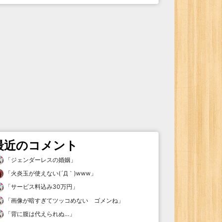
最近のコメント
「
ジェンダーレスの婚姻
」
「
火炎玉が使えない(´Д｀)www
」
「
サービス料込み30万円
」
「
画像が暗すぎてツッコめない ゴメンね
」
「
背に腹は代えられぬ…
」