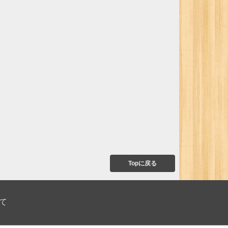
Topに戻る
て