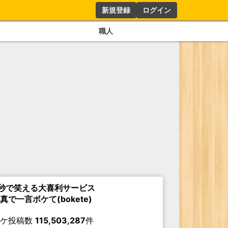
新規登録
ログイン
職人
秒で笑える大喜利サービス
真で一言ボケて(bokete)
ボケ投稿数
115,503,287
件