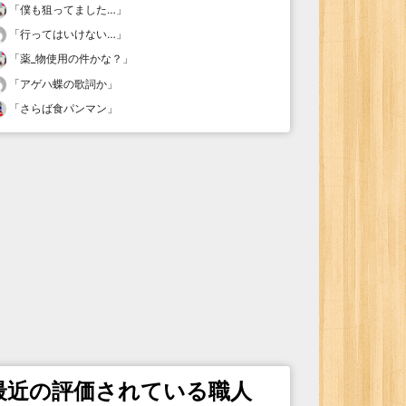
「
僕も狙ってました…
」
「
行ってはいけない…
」
「
薬_物使用の件かな？
」
「
アゲハ蝶の歌詞か
」
「
さらば食パンマン
」
最近の評価されている職人