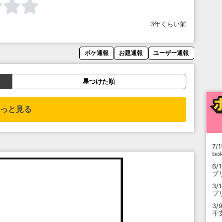
3年くらい前
ボケ通報
お題通報
ユーザー通報
星つけた順
っと見る
7/1
b
6/
プ
3/
プ
3/
干