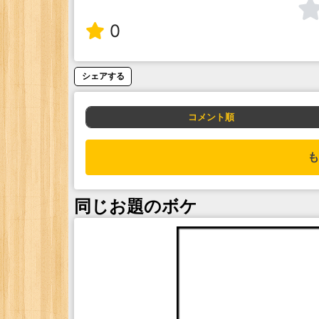
0
シェアする
コメント順
も
同じお題のボケ