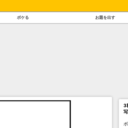
ボケる
お題を出す
3
写