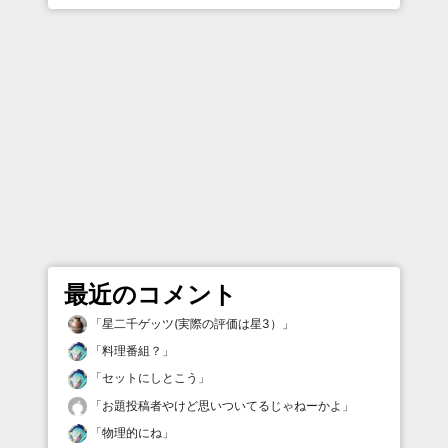
最近のコメント
「
星二千ゲッツ(実際の評価は星3）
」
「
料理番組？
」
「
セットにしとこう
」
「
お題投稿者やけど思いついてるじゃねーかよ
」
「
物理的にね
」