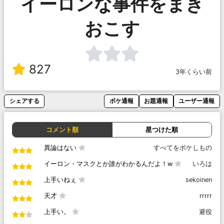
イーロンな事件をまき
おこす
827
3年くらい前
シェアする
ボケ通報
お題通報
ユーザー通報
コメント順
星つけた順
異論はない
すべてをボケしもの
イーロン・マスクとか誰がわかるんだよ！w
いろは
上手いねぇ
sekoinen
天才
rrrrr
上手い。
避役