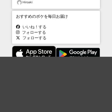
Hiroaki
おすすめのボケを毎日お届け
いいね！する
フォローする
フォローする
Topに戻る
ボケを見る
まとめを見る
お題を探す
殿堂入り
最新人気まとめ
新着お題
ピックアップボケ
セレクトまとめ
人気お題
人気ボケ
セレクトお題
注目ボケ
人気タグ
急上昇ボケ