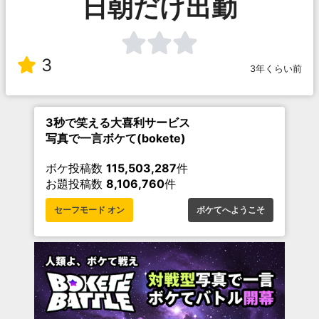
日朝だけ出勤
3
3年くらい前
3秒で笑える大喜利サービス
写真で一言ボケて(bokete)
ボケ投稿数
115,503,287
件
お題投稿数
8,106,760
件
セーフモード オン
ボケてへようこそ