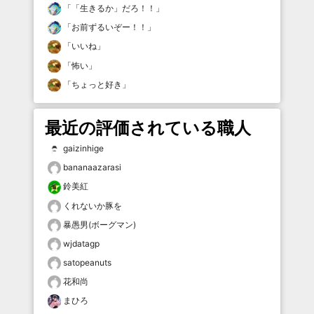
「
「生きるか」だろ！！
」
「
お前ずるいぞー！！
」
「
いいね
」
「
怖い
」
「
ちょっと好き
」
最近の評価されている職人
gaizinhige
bananaazarasi
鈴美紅
くれないか豚を
暴愚男(ボーグマン)
wjdatagp
satopeanuts
花和尚
まひろ