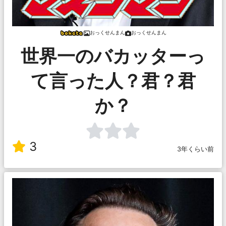
おっくせんまん
おっくせんまん
世界一のバカッターっ
て言った人？君？君
か？
3
3年くらい前