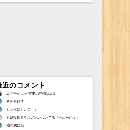
最近のコメント
「
星二千ゲッツ(実際の評価は星3）
」
「
料理番組？
」
「
セットにしとこう
」
「
お題投稿者やけど思いついてるじゃねーかよ
」
「
物理的にね
」