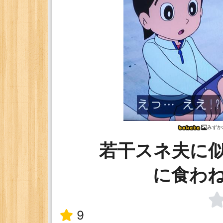
みずか
若干スネ夫に
に食わ
9