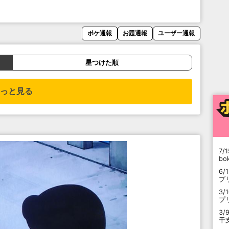
ボケ通報
お題通報
ユーザー通報
星つけた順
っと見る
7/1
b
6/
プ
3/
プ
3/
干