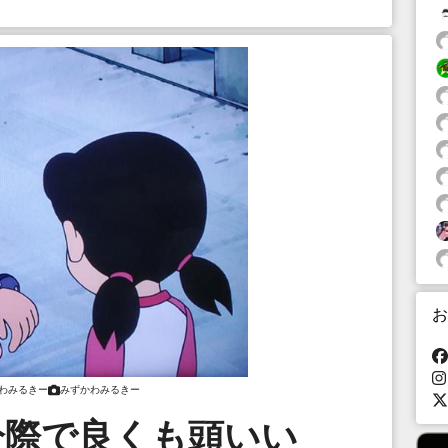
お
わみるきー
みずかわみるきー
分際で良くも頭いい