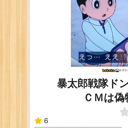
みずか
暴太郎戦隊ド
ＣＭは偽
6