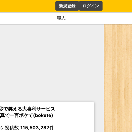
新規登録
ログイン
職人
秒で笑える大喜利サービス
真で一言ボケて(bokete)
ボケ投稿数
115,503,287
件