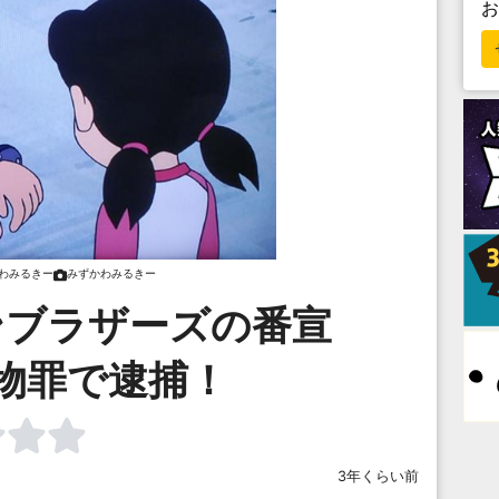
わみるきー
みずかわみるきー
ンブラザーズの番宣
物罪で逮捕！
3年くらい前