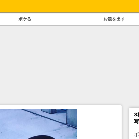
ボケる
お題を出す
3
写