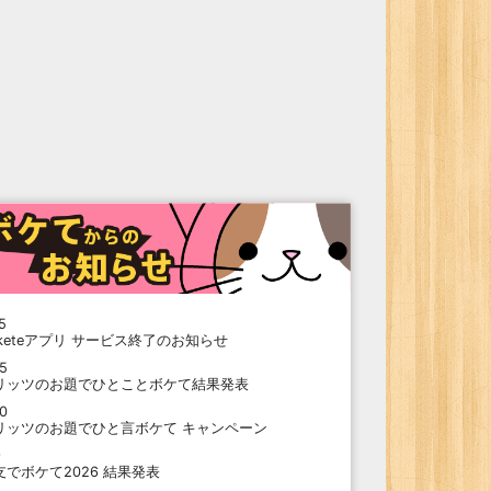
5
oketeアプリ サービス終了のお知らせ
15
リッツのお題でひとことボケて結果発表
10
リッツのお題でひと言ボケて キャンペーン
9
支でボケて2026 結果発表