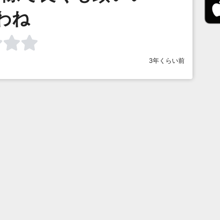
わね
3年くらい前