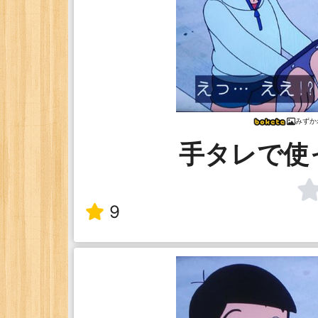
みずか
手タレで使
9