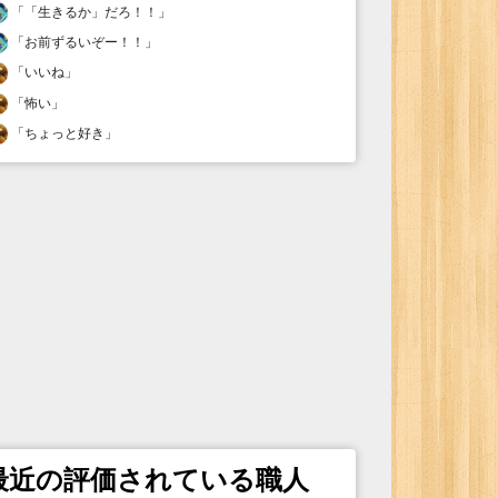
「
「生きるか」だろ！！
」
「
お前ずるいぞー！！
」
「
いいね
」
「
怖い
」
「
ちょっと好き
」
最近の評価されている職人