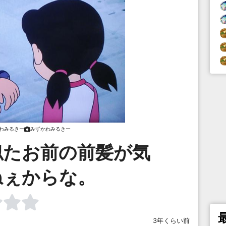
わみるきー
みずかわみるきー
似たお前の前髪が気
ねぇからな。
3年くらい前