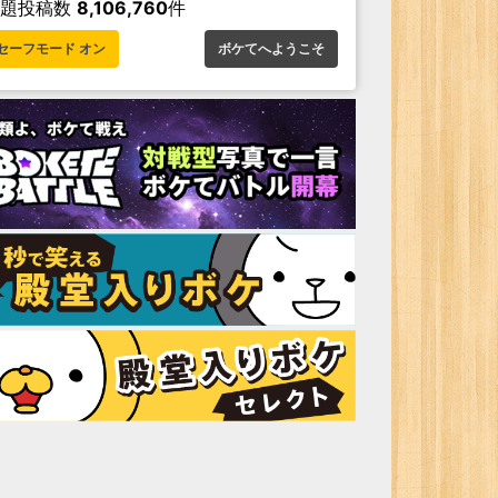
お題投稿数
8,106,760
件
セーフモード オン
ボケてへようこそ