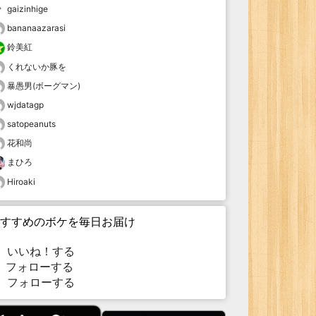
gaizinhige
bananaazarasi
鈴美紅
くれないか豚を
暴愚男(ボーグマン)
wjdatagp
satopeanuts
花和尚
まひろ
Hiroaki
すすめのボケを毎日お届け
いいね！する
フォローする
フォローする