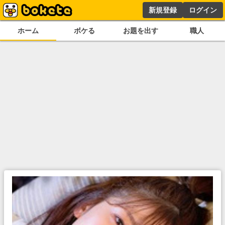
新規登録
ログイン
ホーム
ボケる
お題を出す
職人