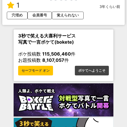
1
3年くらい前
穴埋め
会員番号
覚えられない
3秒で笑える大喜利サービス
写真で一言ボケて(bokete)
ボケ投稿数
115,506,460
件
お題投稿数
8,107,057
件
セーフモード オン
ボケてへようこそ