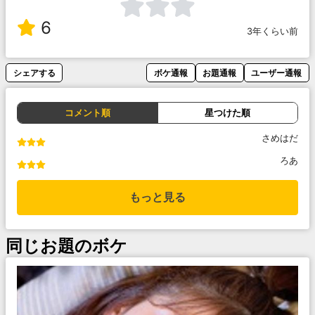
6
3年くらい前
シェアする
ボケ通報
お題通報
ユーザー通報
コメント順
星つけた順
さめはだ
ろあ
もっと見る
同じお題のボケ