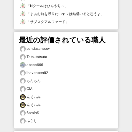
「
Nクールはひんやり～
」
「
まあお前を殴りたいヤツは結構いると思うよ
」
「
サブスクアルファード
」
最近の評価されている職人
pandasanpow
Tatsutatsuta
abccc666
ihaveapen92
もんもん
CIA
んそゎみ
んそゎみ
6brainS
ふらり