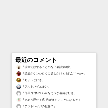
最近のコメント
「
現実ではすることのない会話第3位
」
「
読者がケンシロウに話しかけとる(´Д｀)www
」
「
ちょっと好き
」
「
アルトバイエルン
」
「
部屋片付いていかなそうな名前が好き
」
「
止めろ罠だ！広_告がえらいことになるぞ！
」
「
アウトレイジの世界？
」