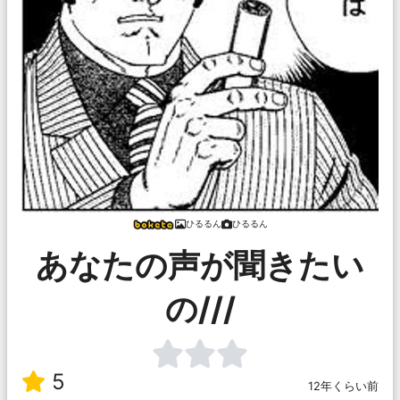
ひるるん
ひるるん
あなたの声が聞きたい
の///
5
12年くらい前