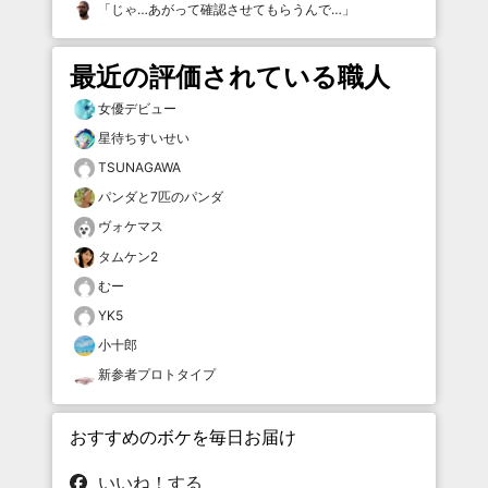
「
じゃ…あがって確認させてもらうんで…
」
最近の評価されている職人
女優デビュー
星待ちすいせい
TSUNAGAWA
パンダと7匹のパンダ
ヴォケマス
タムケン2
むー
YK5
小十郎
新参者プロトタイプ
おすすめのボケを毎日お届け
いいね！する