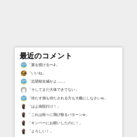
最近のコメント
「
翼を授ける〜♪
」
「
いいね
」
「
志望校全滅かよ……
」
「
そしてまだ大体できてない
」
「
待たす側も待たされる方も大概にしなさいw
」
「
はよ病院行け！
」
「
これは粉々に飛び散るパターンw
」
「
キンペーにお願いしたのに！
」
「
よろしい！
」