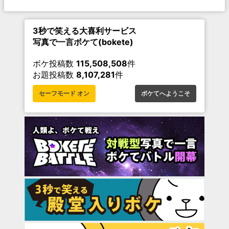
3秒で笑える大喜利サービス
写真で一言ボケて(bokete)
ボケ投稿数
115,508,508
件
お題投稿数
8,107,281
件
セーフモード オン
ボケてへようこそ