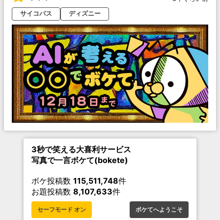
サイコパス
ディズニー
3秒で笑える大喜利サービス
写真で一言ボケて(bokete)
ボケ投稿数
115,511,748
件
お題投稿数
8,107,633
件
セーフモード オン
ボケてへようこそ