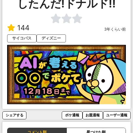
したんだ!ドナルド!!
144
3年くらい前
サイコパス
ディズニー
シェアする
ボケ通報
お題通報
ユーザー通報
コメント順
星つけた順