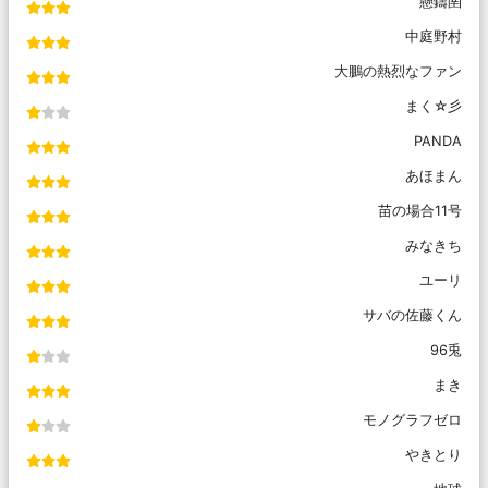
懸鑄圉
中庭野村
大鵬の熱烈なファン
まく☆彡
PANDA
あほまん
苗の場合11号
みなきち
ユーリ
サバの佐藤くん
96兎
まき
モノグラフゼロ
やきとり