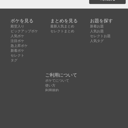
ボケを見る
まとめを見る
お題を探す
殿堂入り
最新人気まとめ
新着お題
ピックアップボケ
セレクトまとめ
人気お題
人気ボケ
セレクトお題
注目ボケ
人気タグ
急上昇ボケ
新着ボケ
セレクト
タグ
ご利用について
ボケてについて
使い方
利用規約
よくある質問
クッキーの利用について
お問い合わせ
広告掲載について
運営会社
Copyright © ボケて（bokete）All rights reserved. 株式