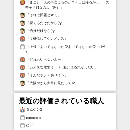
「
まこと「人の事言えるのか？今日は帰るか…」 美
奈子「何なのよ（怒）」
」
「
それは問題どすぇ
」
「
寝てるだけだから(ry
」
「
恰好だけなら(ry
」
「
↓成仏してクレメンス
」
「
上様「よいではないか♡よいではないか♡」(ｻｸｻ
ｸ
」
「
どれもいらないよー
」
「
カオスな攻撃((꜆꜄ ˙˙ )꜆꜄꜆避けれる気がしない
」
「
そんなポテチありそう
」
「
大阪やから大目に見たってや
」
最近の評価されている職人
タムケン2
mmmmm
にけ