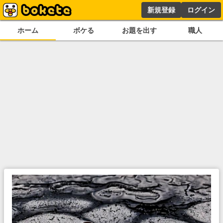
新規登録
ログイン
ホーム
ボケる
お題を出す
職人