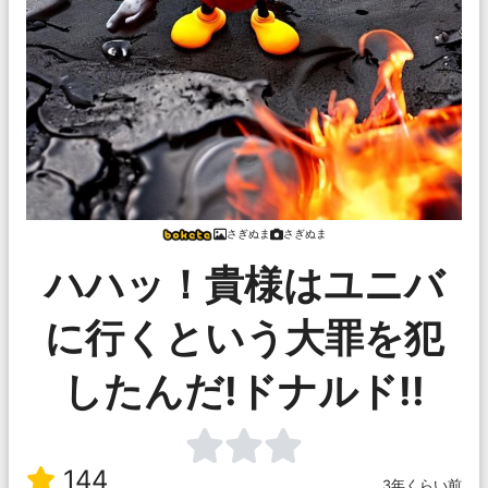
さぎぬま
さぎぬま
ハハッ！貴様はユニバ
に行くという大罪を犯
したんだ!ドナルド!!
144
3年くらい前