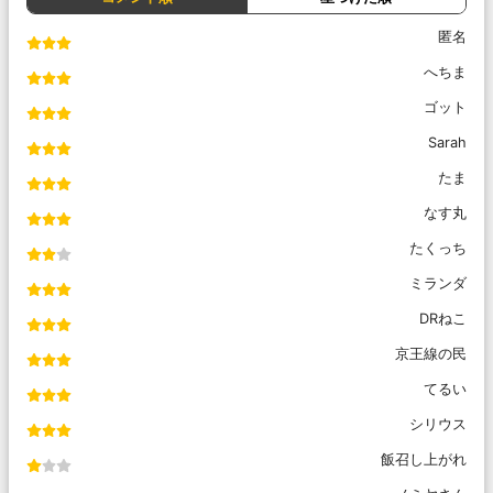
匿名
へちま
ゴット
Sarah
たま
なす丸
たくっち
ミランダ
DRねこ
京王線の民
てるい
シリウス
飯召し上がれ