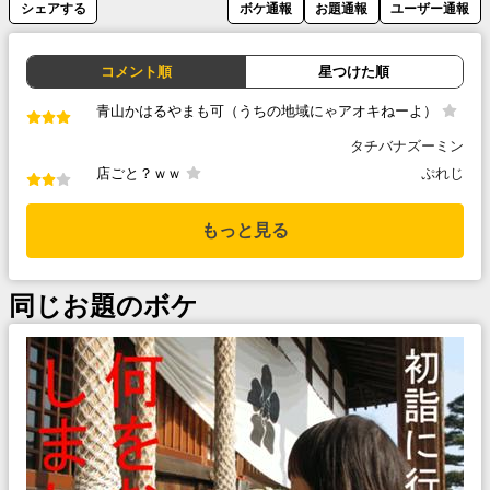
シェアする
ボケ通報
お題通報
ユーザー通報
コメント順
星つけた順
青山かはるやまも可（うちの地域にゃアオキねーよ）
タチバナズーミン
店ごと？ｗｗ
ぷれじ
もっと見る
同じお題のボケ