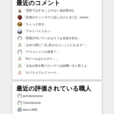
最近のコメント
「
現実ではすることのない会話第3位
」
「
読者がケンシロウに話しかけとる(´Д｀)www
」
「
ちょっと好き
」
「
アルトバイエルン
」
「
部屋片付いていかなそうな名前が好き
」
「
止めろ罠だ！広_告がえらいことになるぞ！
」
「
アウトレイジの世界？
」
「
Nクールはひんやり～
」
「
まあお前を殴りたいヤツは結構いると思うよ
」
「
サブスクアルファード
」
最近の評価されている職人
pandasanpow
Tatsutatsuta
abccc666