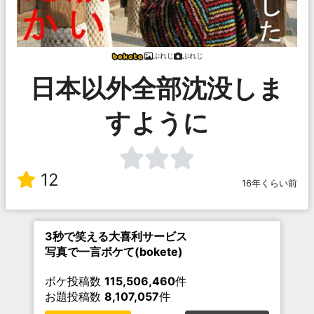
ぷれじ
ぷれじ
日本以外全部沈没しま
すように
12
16年くらい前
3秒で笑える大喜利サービス
写真で一言ボケて(bokete)
ボケ投稿数
115,506,460
件
お題投稿数
8,107,057
件