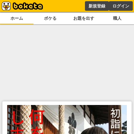
新規登録
ログイン
ホーム
ボケる
お題を出す
職人