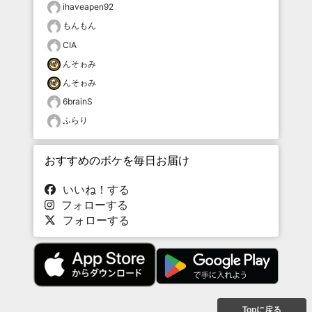
ihaveapen92
もんもん
CIA
んそゎみ
んそゎみ
6brainS
ふらり
おすすめのボケを毎日お届け
いいね！する
フォローする
フォローする
Topに戻る