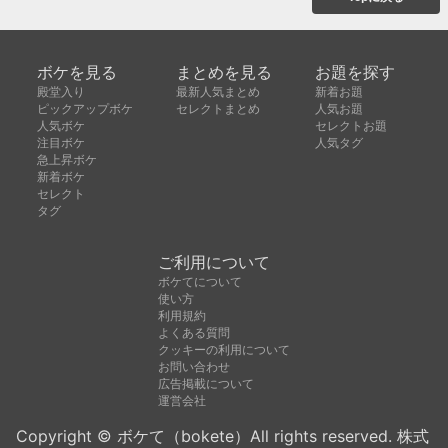
ボケを見る
まとめを見る
お題を探す
殿堂入り
最新人気まとめ
新着お題
ピックアップボケ
セレクトまとめ
人気お題
人気ボケ
セレクトお題
注目ボケ
人気タグ
急上昇ボケ
新着ボケ
セレクト
タグ
ご利用について
ボケてについて
使い方
利用規約
よくある質問
クッキーの利用について
お問い合わせ
広告掲載について
運営会社
Copyright © ボケて（bokete）All rights reserved. 株式