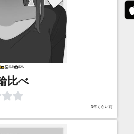
霧島
霧島
輪比べ
3年くらい前