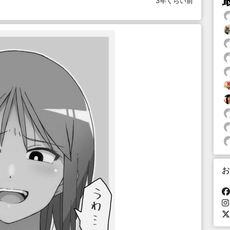
3年くらい前
お