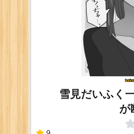
雪見だいふく
が
9