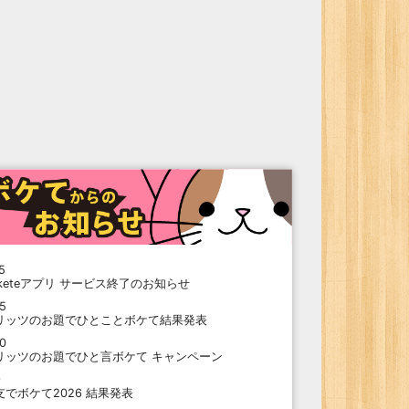
5
oketeアプリ サービス終了のお知らせ
15
リッツのお題でひとことボケて結果発表
10
リッツのお題でひと言ボケて キャンペーン
9
支でボケて2026 結果発表