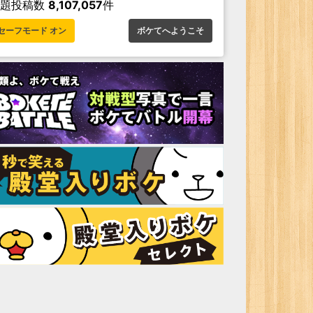
お題投稿数
8,107,057
件
セーフモード オン
ボケてへようこそ