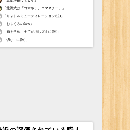
「
渡部が抜けてるぞ
」
「
北野武は「コマネチ、コマネチー」
」
「
キャトルミューティレーション(泣)
」
「
おふくろの味w
」
「
肉を含め、全てが消しズミに(泣)
」
「
切ない…(泣)
」