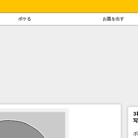
ボケる
お題を出す
3
写