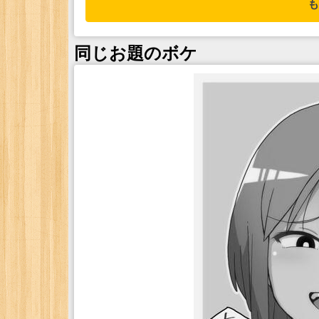
も
同じお題のボケ