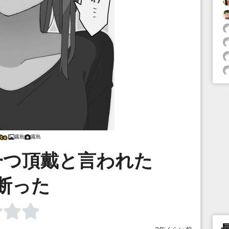
霧島
霧島
一つ頂戴と言われた
断った