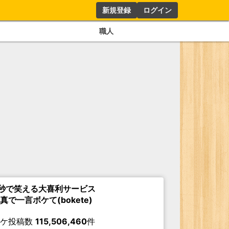
新規登録
ログイン
職人
秒で笑える大喜利サービス
真で一言ボケて(bokete)
ボケ投稿数
115,506,460
件