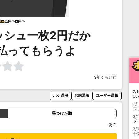
霧島
霧島
ッシュ一枚2円だか
払ってもらうよ
3年くらい前
7/1
ボケ通報
お題通報
ユーザー通報
b
6/
プ
星つけた順
3/
プ
あこ
3/
干