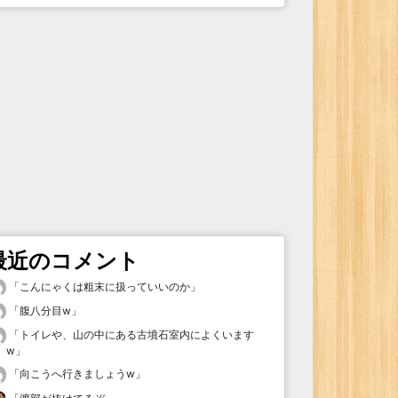
最近のコメント
「
こんにゃくは粗末に扱っていいのか
」
「
腹八分目w
」
「
トイレや、山の中にある古墳石室内によくいます
w
」
「
向こうへ行きましょうw
」