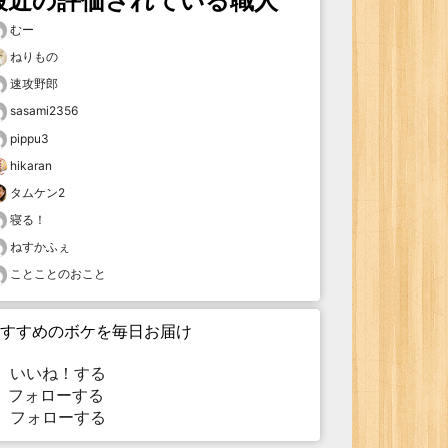
最近の評価されている職人
むー
ねりもの
速攻野郎
sasami2356
pippu3
hikaran
タムケン2
寝る！
ねすかふぇ
ことことのおこと
すすめのボケを毎日お届け
いいね！する
フォローする
フォローする