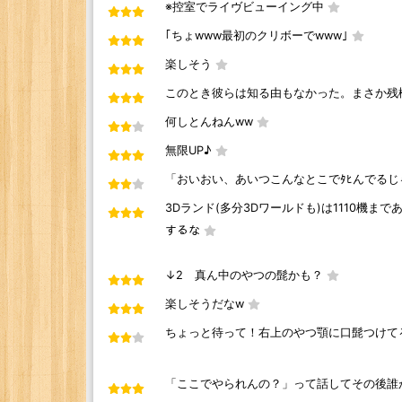
※控室でライヴビューイング中
｢ちょwww最初のクリボーでwww｣
楽しそう
このとき彼らは知る由もなかった。まさか残
何しとんねんww
無限UP♪
「おいおい、あいつこんなとこでﾀﾋんでるじ
3Dランド(多分3Dワールドも)は1110機ま
するな
↓2 真ん中のやつの髭かも？
楽しそうだなw
ちょっと待って！右上のやつ顎に口髭つけて
「ここでやられんの？」って話してその後誰