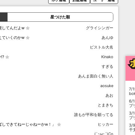
星つけた順
髭してんだよw
グライシンガー
えていくのかw
あんゆ
ピストル大名
!?
Kinako
すぎる
あんま面白く無い人
aosuke
7/1
b
あお
6/
とまきち
プ
3/
誰もが平和を願ってる
プ
ばしできてねーじゃねーかw！」
ヒッカー
3/
干
(`･ω･´)Co