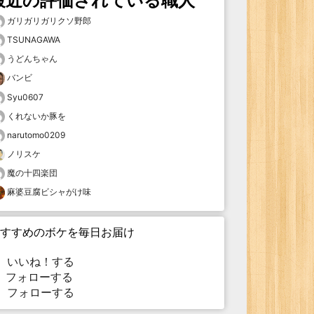
最近の評価されている職人
ガリガリガリクソ野郎
TSUNAGAWA
うどんちゃん
バンビ
Syu0607
くれないか豚を
narutomo0209
ノリスケ
魔の十四楽団
麻婆豆腐ビシャがけ味
すすめのボケを毎日お届け
いいね！する
フォローする
フォローする