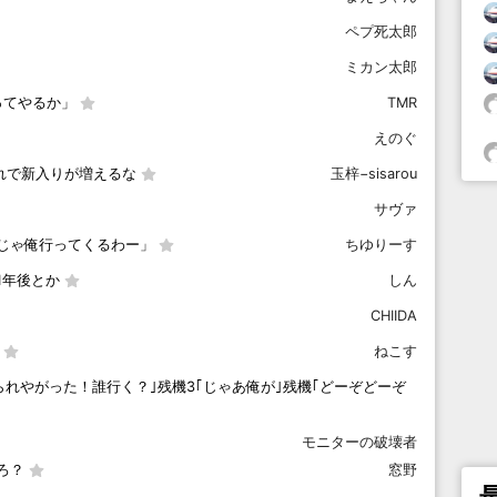
ペプ死太郎
ミカン太郎
ってやるか」
TMR
えのぐ
れで新入りが増えるな
玉梓−sisarou
サヴァ
じゃ俺行ってくるわー」
ちゆりーす
1年後とか
しん
CHIIDA
ねこす
られやがった！誰行く？｣残機3｢じゃあ俺が｣残機｢どーぞどーぞ
モニターの破壊者
ろ？
窓野