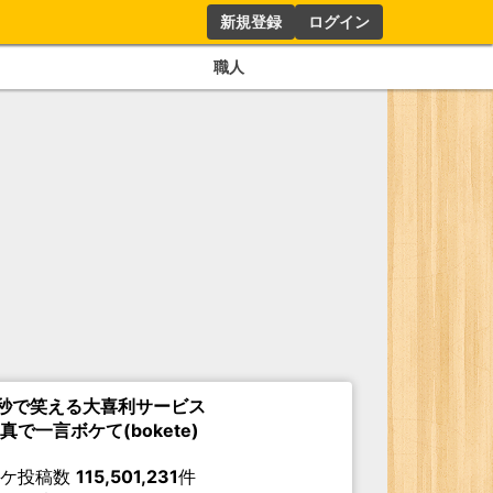
新規登録
ログイン
職人
秒で笑える大喜利サービス
真で一言ボケて(bokete)
ボケ投稿数
115,501,231
件