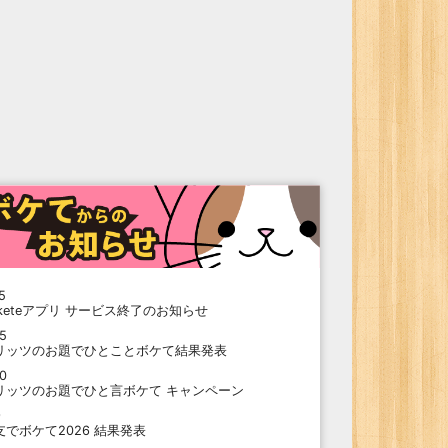
5
oketeアプリ サービス終了のお知らせ
15
リッツのお題でひとことボケて結果発表
10
リッツのお題でひと言ボケて キャンペーン
9
支でボケて2026 結果発表