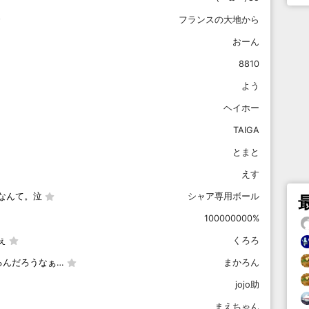
フランスの大地から
おーん
8810
よう
ヘイホー
TAIGA
とまと
えす
なんて。泣
シャア専用ボール
100000000%
ぇ
くろろ
るんだろうなぁ…
まかろん
jojo助
まえちゃん