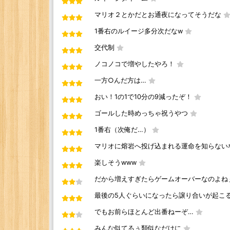
マリオ２とかだとお通夜になってそうだな
1番右のルイージ多分次だなw
交代制
ノコノコで増やしたやろ！
一方○んだ方は…
おい！1の1で10分の9減ったぞ！
ゴールした時めっちゃ祝うやつ
1番右（次俺だ…）
マリオに熔岩へ投げ込まれる運命を知らない
楽しそうwww
だから増えすぎたらゲームオーバーなのよね
最後の5人ぐらいになったら譲り合いが起こ
でもお前らほとんど出番ねーぞ…
みんな似てるぅ類似なだけに