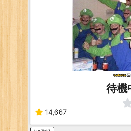
待機
14,667
シェアする