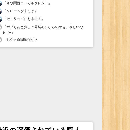
「
今や関西ローカルタレント
」
「
クレームが来るぞ
」
「
セ・リーグにも来て！
」
「
ボブもあと少しで見納めになるのかぁ、寂しいな
ぁ…w
」
「
おやま遊園地かな？
」