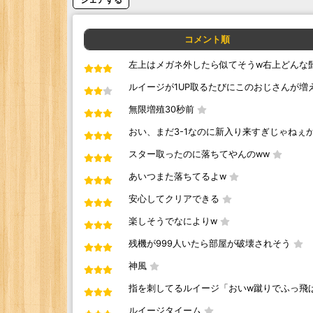
コメント順
左上はメガネ外したら似てそうw右上どんな
ルイージが1UP取るたびにこのおじさんが増
無限増殖30秒前
おい、まだ3-1なのに新入り来すぎじゃねぇか
スター取ったのに落ちてやんのww
あいつまた落ちてるよw
安心してクリアできる
楽しそうでなによりw
残機が999人いたら部屋が破壊されそう
神風
指を刺してるルイージ「おいw蹴りでふっ飛
ルイージタイーム