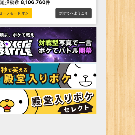
お題投稿数
8,106,760
件
セーフモード オン
ボケてへようこそ