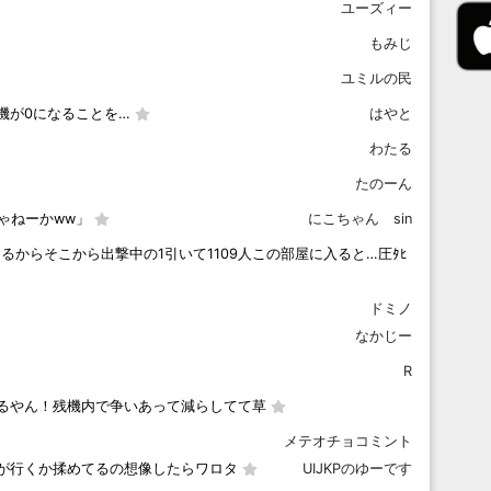
ユーズィー
もみじ
ユミルの民
機が0になることを…
はやと
わたる
たのーん
ゃねーかww」
にこちゃん sin
であるからそこから出撃中の1引いて1109人この部屋に入ると…圧ﾀﾋ
ドミノ
なかじー
R
るやん！残機内で争いあって減らしてて草
メテオチョコミント
が行くか揉めてるの想像したらワロタ
UIJKPのゆーです