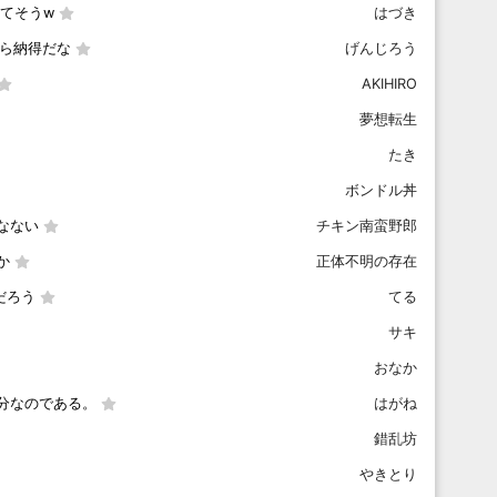
てそうw
はづき
たら納得だな
げんじろう
AKIHIRO
夢想転生
たき
ボンドル丼
なない
チキン南蛮野郎
か
正体不明の存在
だろう
てる
サキ
おなか
分なのである。
はがね
錯乱坊
やきとり