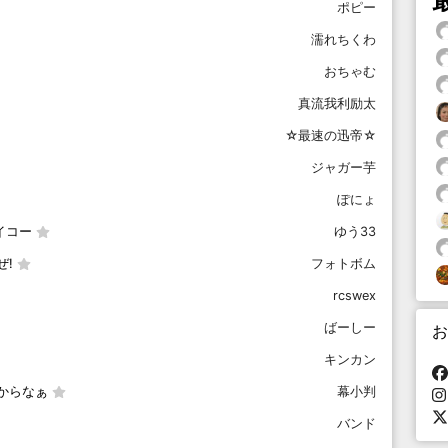
ポピー
濡れちくわ
おちゃむ
真流我利励太
☆最速の迅帝☆
ジャガー芋
ぽにょ
イコー
ゆう33
ぜ!
フォトボム
rcswex
ばーしー
お
キンカン
からなぁ
幕小判
バンド