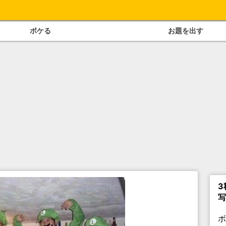
ボケる
お題を出す
3
写