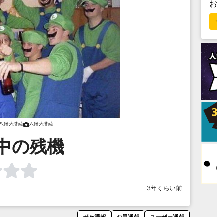
八幡大菩薩
八幡大菩薩
中の残機
3年くらい前
ボケ通報
お題通報
ユーザー通報