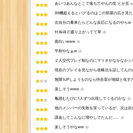
あいつあんなとこで落ちてやんの笑 とか言っ
99機超えるとバグるのはこの部屋の広さ見
次自分の番来たらどんな反応になるのやらw
ﾀﾋぬほど盛り上がってて草
面白いwww
平和やなぁw
２人交代プレイ制なのにマリオがなかなかシ
現在のプレイを見ながら攻略法を話してんの
無限1UPしようものなら待合室が地獄と化す
楽しそうwww
亀踏むたびに1人ずつ出現してくるのかな
他のメンバーの失敗を笑っているが、次は自
課金してこんなに増やしてたんだ……
楽しそうやなww