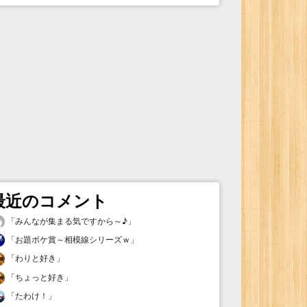
最近のコメント
「
みんなが集まる気ですから～♪
」
「
お題ボケ賞～相模線シリーズｗ
」
「
わりと好き
」
「
ちょっと好き
」
「
たわけ！
」