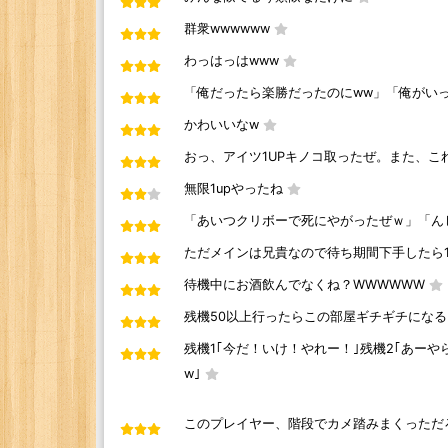
群衆wwwwww
わっはっはwww
「俺だったら楽勝だったのにww」「俺がい
かわいいなw
おっ、アイツ1UPキノコ取ったぜ。また、こ
無限1upやったね
「あいつクリボーで死にやがったぜｗ」「ん
ただメインは兄貴なので待ち期間下手したら
待機中にお酒飲んでなくね？WWWWWW
残機50以上行ったらこの部屋ギチギチになる
残機1｢今だ！いけ！やれー！｣残機2｢あーや
w｣
このプレイヤー、階段でカメ踏みまくっただ