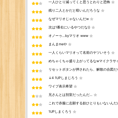
一人ひとり減ってくと思うとわりと恐怖
残り二人とかだと暗いんだろうな
なぜマリオじゃないんだw
次は1番右にいるやつだな()
オノーゥ…byマリオ www
まんまmeや
一人くらいマリオって名前のヤツいそう
めちゃくちゃ盛り上がってるなwマイクラサ
リセットボタンが押されたら、解散の合図だ
↓4 1UPしまじろう
ワイプ表示希望
兄さんとは別室だったんだ…
これで赤服に志願する奴ひとりもいないんだ
1UPしまくろう