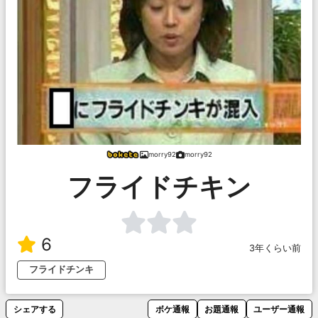
morry92
morry92
フライドチキン
6
3年くらい前
フライドチンキ
シェアする
ボケ通報
お題通報
ユーザー通報