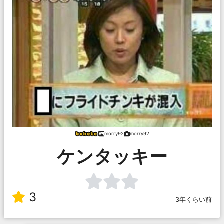
morry92
morry92
ケンタッキー
3
3年くらい前