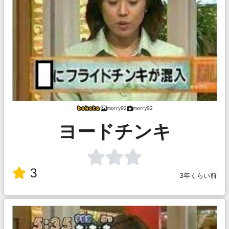
morry92
morry92
ヨードチンキ
3
3年くらい前