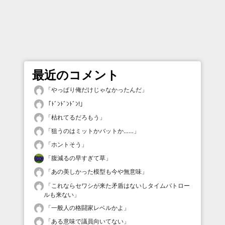
最近のコメント
「
やっぱり俺だけじゃなかったんだ
」
「
ﾄﾞﾝﾄﾞﾝﾄﾞﾝ!
」
「
枯れてるだろもう
」
「
狙うのはミットかバットか……
」
「
ホントそう
」
「
腹減るの早すぎて草
」
「
あの美しかった模型も今や無意味
」
「
これならセワシが来た矛盾はないしタイムパトロー
ルも来ない
」
「
一般人の格闘家レベルかよ
」
「
ある意味で議員向いてない
」