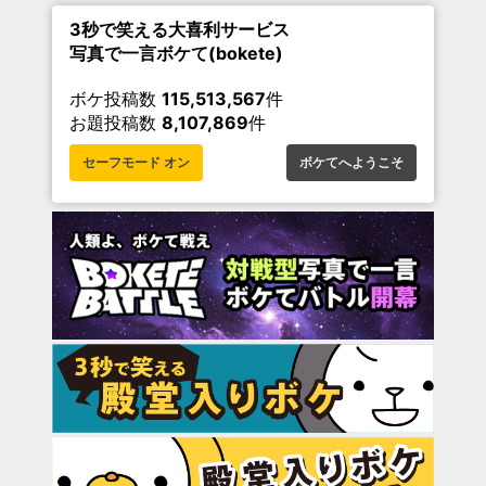
3秒で笑える大喜利サービス
写真で一言ボケて(bokete)
ボケ投稿数
115,513,567
件
お題投稿数
8,107,869
件
セーフモード オン
ボケてへようこそ