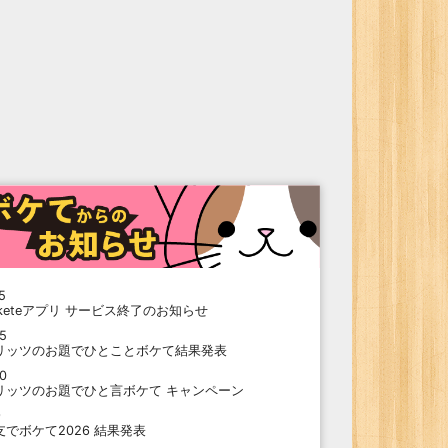
5
oketeアプリ サービス終了のお知らせ
15
リッツのお題でひとことボケて結果発表
10
リッツのお題でひと言ボケて キャンペーン
9
支でボケて2026 結果発表