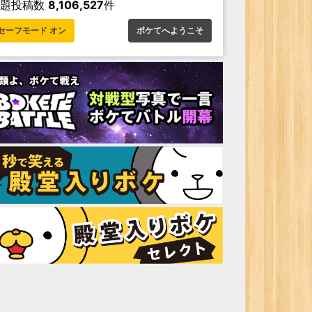
お題投稿数
8,106,527
件
セーフモード オン
ボケてへようこそ