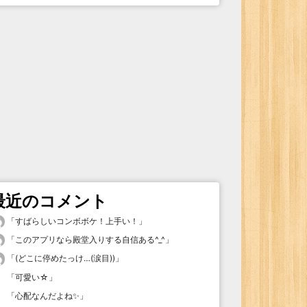
最近のコメント
「
すばらしいコンボボケ！上手い！
」
「
このアプリなら殿堂入りする自信ある^_^
」
「
(どこに停めたっけ…(涙目))
」
「
可愛い☆
」
「
心配なんだよね✨
」