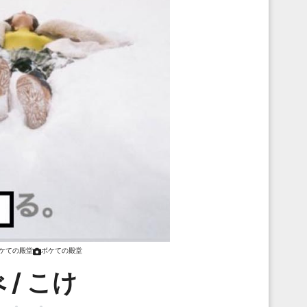
ケての殿堂
ボケての殿堂
 / こけ