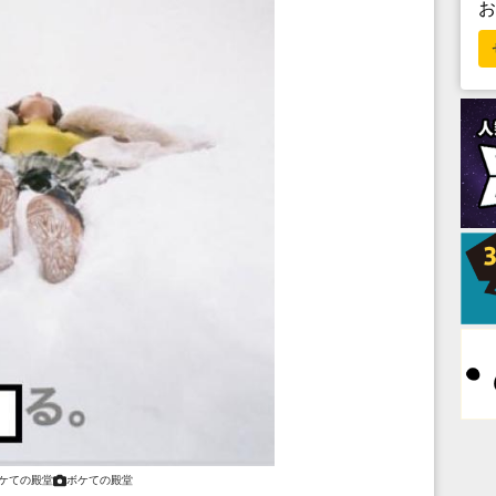
ケての殿堂
ボケての殿堂