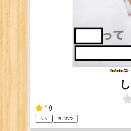
ボ
し
18
えろ
おげれつ