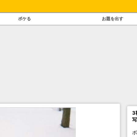
ボケる
お題を出す
3
写