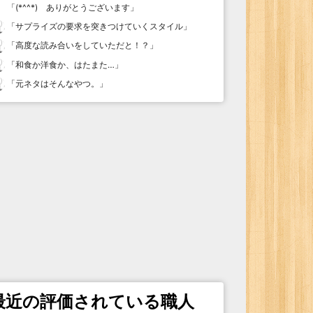
「
(*^^*) ありがとうございます
」
「
サプライズの要求を突きつけていくスタイル
」
「
高度な読み合いをしていただと！？
」
「
和食か洋食か、はたまた…
」
「
元ネタはそんなやつ。
」
最近の評価されている職人