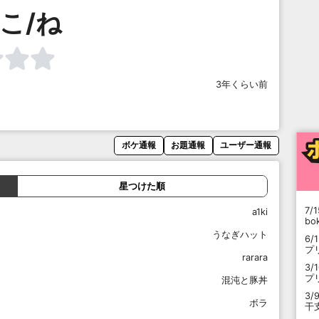
こ/ね
3年くらい前
ボケ通報
お題通報
ユーザー通報
星つけた順
7/1
a1ki
b
うなぎハット
6/
プ
rarara
3/
プ
混沌と豚丼
3/
ボラ
干