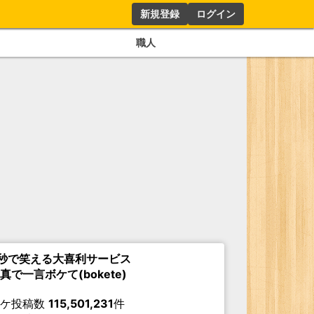
新規登録
ログイン
職人
秒で笑える大喜利サービス
真で一言ボケて(bokete)
ボケ投稿数
115,501,231
件