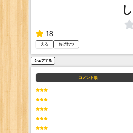
し
18
えろ
おげれつ
シェアする
コメント順