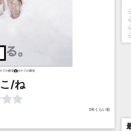
ケての殿堂
ボケての殿堂
こ/ね
3年くらい前