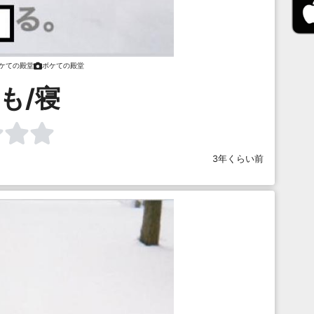
ケての殿堂
ボケての殿堂
も/寝
3年くらい前