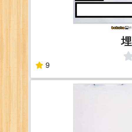
ボ
埋
9