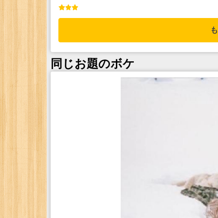
も
同じお題のボケ