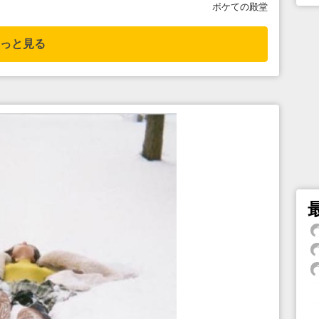
ボケての殿堂
っと見る