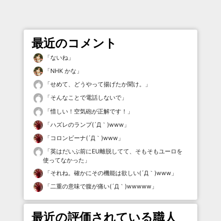
最近のコメント
「
ないね
」
「
NHK かな
」
「
せめて、どうやって揚げたか聞け。
」
「
そんなことで電話しないで
」
「
惜しい！空気砲が正解です！
」
「
ハズレのランプ(´Д｀)www
」
「
コロンビーナ(´Д｀)www
」
「
英はだいぶ前にEU離脱してて、そもそもユーロを
使ってなかった
」
「
それね。確かにその機能は欲しい(´Д｀)www
」
「
二重の意味で腹が痛い(´Д｀)wwwww
」
最近の評価されている職人