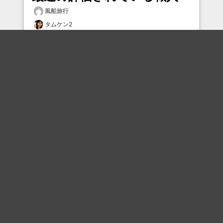
風船旅行
タムケン2
ブランカ
Aho_hokapoka
beeeeeeef
Daredevil703
木瓜の花
カズ
abcdww_
六波羅探題
おすすめのボケを毎日お届け
いいね！する
フォローする
フォローする