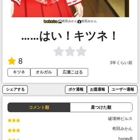
有田みかん
有田みかん
……はい！キツネ！
8
3年くらい前
キツネ
オルガル
広瀬こはる
シェアする
ボケ通報
お題通報
ユーザー通報
コメント順
星つけた順
破壊神ビルス
有田みかん
honeyB