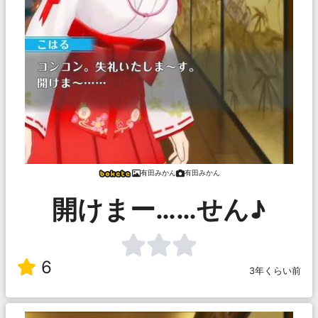
有田みかん
有田みかん
開けまー……せん♪
6
3年くらい前