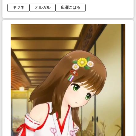
キツネ
オルガル
広瀬こはる