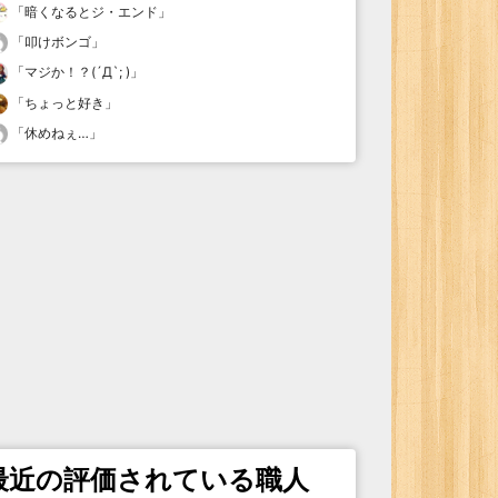
「
暗くなるとジ・エンド
」
「
叩けボンゴ
」
「
マジか！？(´Д`; )
」
「
ちょっと好き
」
「
休めねぇ…
」
最近の評価されている職人