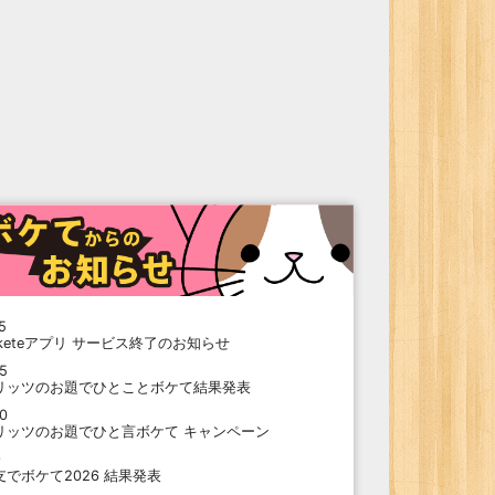
5
oketeアプリ サービス終了のお知らせ
15
リッツのお題でひとことボケて結果発表
10
リッツのお題でひと言ボケて キャンペーン
9
支でボケて2026 結果発表