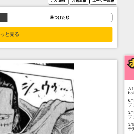
ボケ通報
お題通報
ユーザー通報
星つけた順
っと見る
7/1
b
6/
プ
3/
プ
3/
干