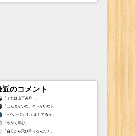
最近のコメント
「
それは山下美月！
」
「
ほんまかいな、そうかいな♪
」
「
HPゲージがじゃましてるぅ
」
「
やがて縮む
」
「
自分から飛び降りるんだ！
」