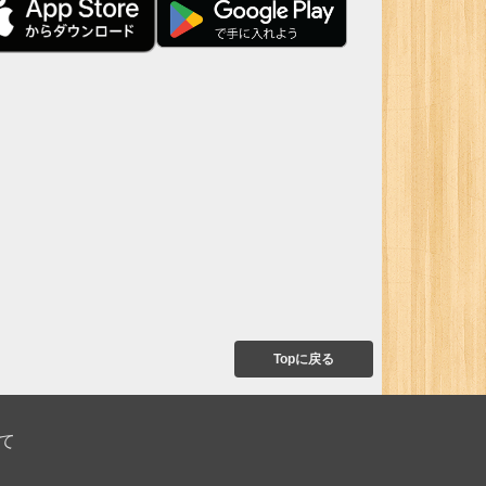
Topに戻る
て