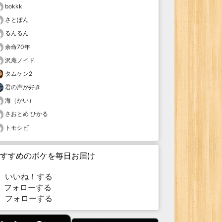
bokkk
さとぽん
るんるん
余命70年
沢庵ノイド
タムケン2
君の声が好き
海（かい）
さおとめ ひかる
トモシビ
すすめのボケを毎日お届け
いいね！する
フォローする
フォローする