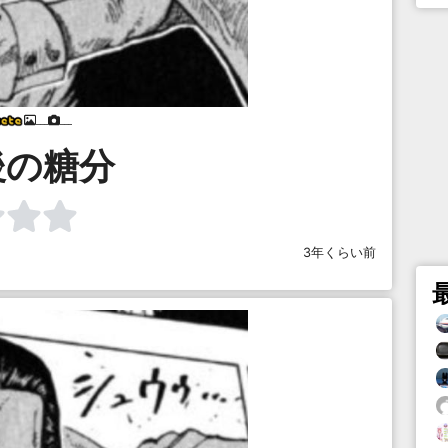
___
___
後の糖分
3年くらい前