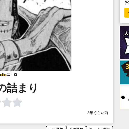
___
___
の詰まり
3年くらい前