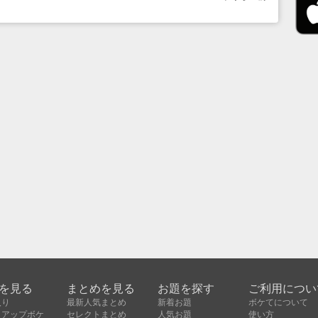
を見る
まとめを見る
お題を探す
ご利用につい
入り
最新人気まとめ
新着お題
ボケてについて
クアップボケ
セレクトまとめ
人気お題
使い方