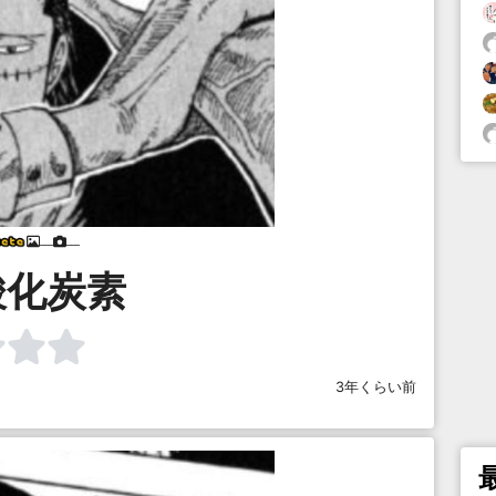
___
___
酸化炭素
3年くらい前