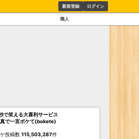
新規登録
ログイン
職人
秒で笑える大喜利サービス
真で一言ボケて(bokete)
ボケ投稿数
115,503,287
件