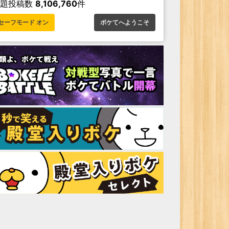
お題投稿数
8,106,760
件
セーフモード オン
ボケてへようこそ