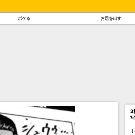
ボケる
お題を出す
3
写