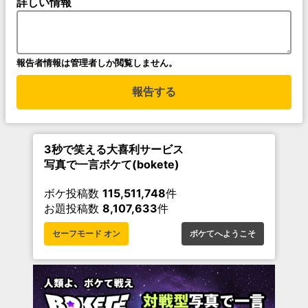
詳しい情報
報告者情報は管理者しか閲覧しません。
報告する
3秒で笑える大喜利サービス
写真で一言ボケて(bokete)
ボケ投稿数
115,511,748
件
お題投稿数
8,107,633
件
セーフモード オン
ボケてへようこそ