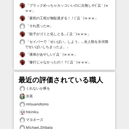
「
ブラックめっちゃカッコいいのに台無しや(´Д｀)ｗ
ｗｗ
」
「
最初の工程が無駄過ぎる！！(´Д｀)ｗｗｗ
」
「
それ思ったw
」
「
餃子がゴミと化しとる…(´Д｀)ｗｗｗ
」
「
セイバーで「せいばい」しよう。…全人類を氷河期
でせいばいしちまったよ。
」
「
液体があやしい(´Д｀)ｗｗｗ
」
「
修行じゃなかったの！？(´Д｀)ｗｗｗ
」
最近の評価されている職人
くれないか豚を
氷英
mitsuandtomo
hikiniku
マヨネーズ
Michael_Shibata