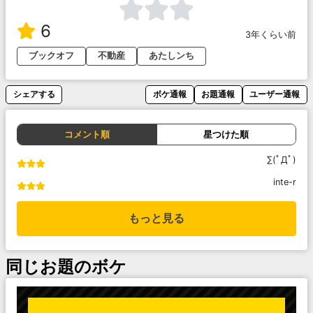
6
3年くらい前
ブックオフ
不動産
あたしンち
シェアする
ボケ通報
お題通報
ユーザー通報
コメント順
星つけた順
∑(ﾟДﾟ)
inte-r
もっと見る
同じお題のボケ