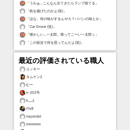
「
うわぁ…こんなん出てきたらランプ捨てる
」
「
机を揚げたのかよ(笑)
」
「
ほな、何の味がするんやろ？パパンの味とか
」
「
Car Drone (笑)
」
「
懐かしい…一太郎。帰ってこーい一太郎ぅ
」
「
この状況で何を思ってんだよ(笑)
」
最近の評価されている職人
ユッキー
タムケン2
むー
n-202号
k___z
i1lx8
nayandol
mmmmm