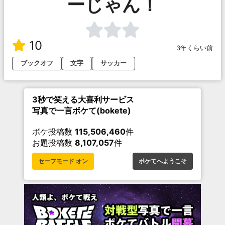
ーじゃん！
10
3年くらい前
ブックオフ
文字
サッカー
3秒で笑える大喜利サービス
写真で一言ボケて(bokete)
ボケ投稿数
115,506,460
件
お題投稿数
8,107,057
件
セーフモード オン
ボケてへようこそ