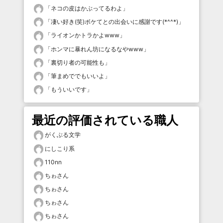
「
ネコの皮はかぶってるわよ
」
「
凄い好き(笑)ボケてとの出会いに感謝です(*^^*)
」
「
ライオンかトラかよwww
」
「
ホンマに暴れん坊になるなやwww
」
「
裏切り者の可能性も
」
「
筆まめででもいいよ
」
「
もういいです
」
最近の評価されている職人
がくぶる文学
にしこり系
110nn
ちゎさん
ちゎさん
ちゎさん
ちゎさん