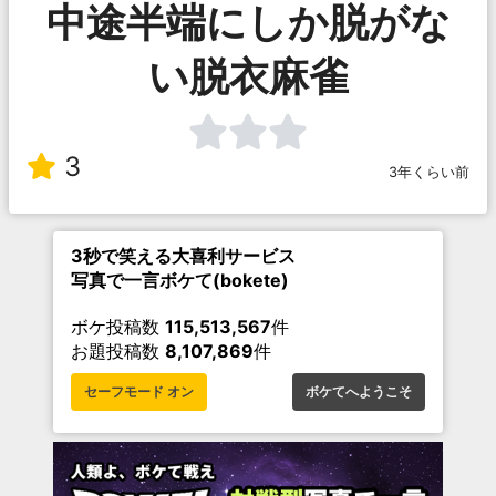
中途半端にしか脱がな
い脱衣麻雀
3
3年くらい前
3秒で笑える大喜利サービス
写真で一言ボケて(bokete)
ボケ投稿数
115,513,567
件
お題投稿数
8,107,869
件
セーフモード オン
ボケてへようこそ