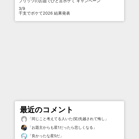
プリッツのお題でひと言ボケて キャンペーン
3/9
干支でボケて2026 結果発表
最近のコメント
「
同じこと考えてる人いた(笑)先越されて悔し
」
「
お題主からも星1だったら悲しくなる
」
「
良かったな星5だ
」