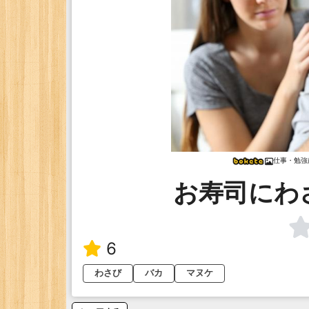
仕事・勉強
お寿司にわ
6
わさび
バカ
マヌケ