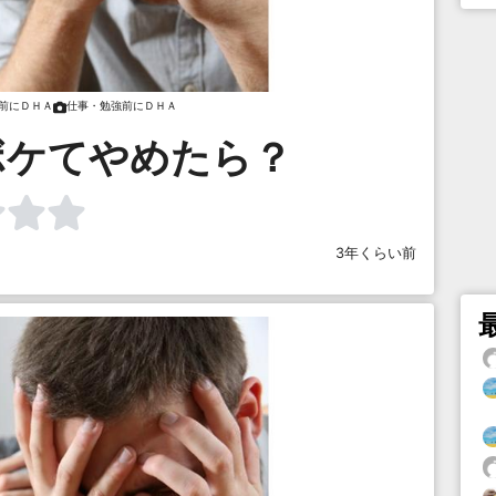
前にＤＨＡ
仕事・勉強前にＤＨＡ
ボケてやめたら？
3年くらい前