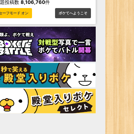
お題投稿数
8,106,760
件
セーフモード オン
ボケてへようこそ