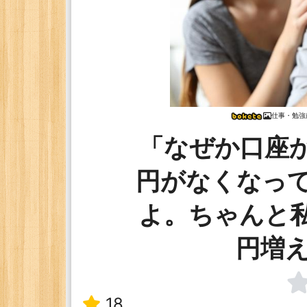
仕事・勉強
「なぜか口座か
円がなくなっ
よ。ちゃんと私
円増
18