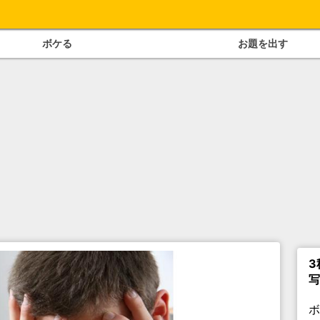
ボケる
お題を出す
3
写