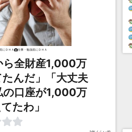
前にＤＨＡ
仕事・勉強前にＤＨＡ
ら全財産1,000万
てたんだ」「大丈夫
の口座が1,000万
えてたわ」