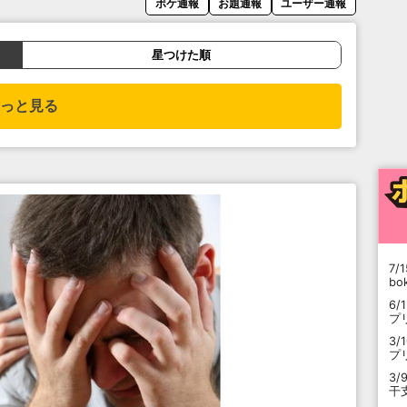
ボケ通報
お題通報
ユーザー通報
星つけた順
っと見る
7/1
b
6/
プ
3/
プ
3/
干