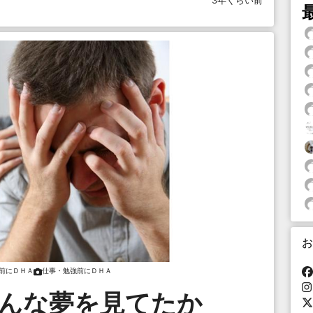
3年くらい前
お
前にＤＨＡ
仕事・勉強前にＤＨＡ
どんな夢を見てたか