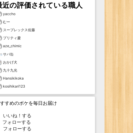
最近の評価されている職人
yaccho
むー
スープレックス佐藤
プリティ慶
aze_chimic
サバ缶
おかげ犬
九十九光
Hansikikoka
kosihikari123
すすめのボケを毎日お届け
いいね！する
フォローする
フォローする