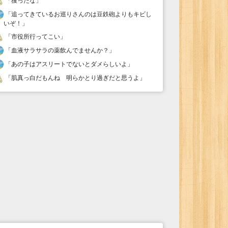
「
獲ったな
」
「
追ってきているお巡りさんのは豆鉄砲よりもキビし
いぞ！
」
「
市役所行ってこい
」
「
血液サラサラの薬飲んでませんか？
」
「
あの子はアスリートでないとダメらしいよ
」
「
肌真っ白だもんね 明らかとり過ぎだと思うよ
」