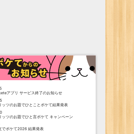
5
oketeアプリ サービス終了のお知らせ
15
リッツのお題でひとことボケて結果発表
10
リッツのお題でひと言ボケて キャンペーン
9
支でボケて2026 結果発表