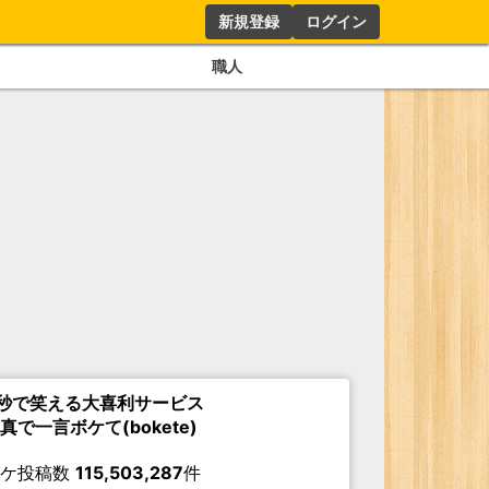
新規登録
ログイン
職人
秒で笑える大喜利サービス
真で一言ボケて(bokete)
ボケ投稿数
115,503,287
件