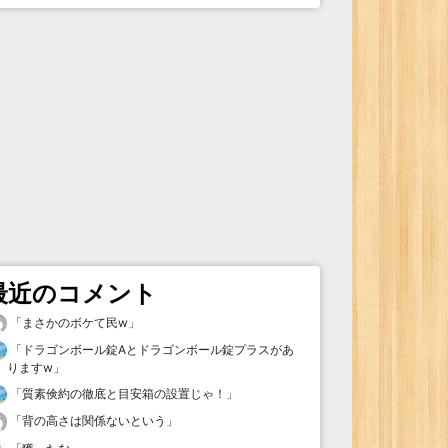
最近のコメント
「
まさかのボケて民w
」
「
ドラゴンボール錠Aとドラゴンボール錠プラスがあ
りますw
」
「
質素倹約の徹底と目安箱の設置じゃ！
」
「
背の高さは関係ないという
」