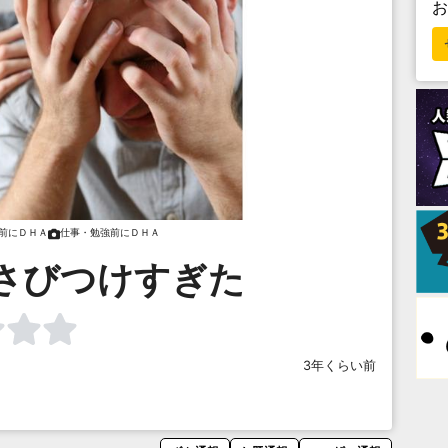
前にＤＨＡ
仕事・勉強前にＤＨＡ
さびつけすぎた
3年くらい前