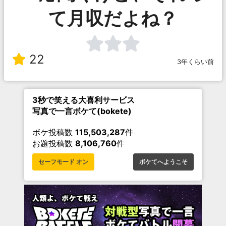
て月収だよね？
22
3年くらい前
3秒で笑える大喜利サービス
写真で一言ボケて(bokete)
ボケ投稿数
115,503,287
件
お題投稿数
8,106,760
件
セーフモード オン
ボケてへようこそ