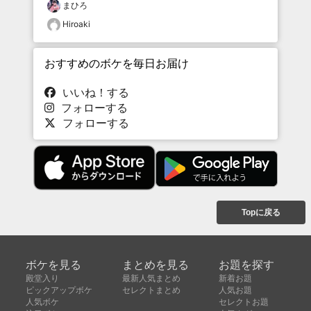
まひろ
Hiroaki
おすすめのボケを毎日お届け
いいね！する
フォローする
フォローする
Topに戻る
ボケを見る
まとめを見る
お題を探す
殿堂入り
最新人気まとめ
新着お題
ピックアップボケ
セレクトまとめ
人気お題
人気ボケ
セレクトお題