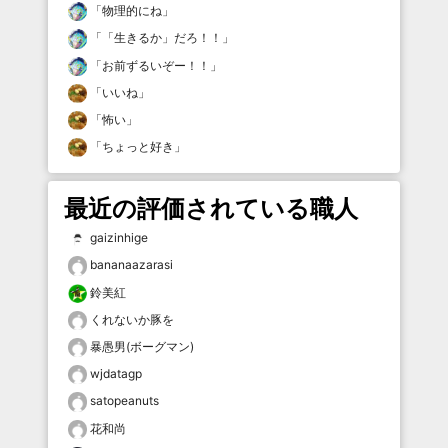
「
物理的にね
」
「
「生きるか」だろ！！
」
「
お前ずるいぞー！！
」
「
いいね
」
「
怖い
」
「
ちょっと好き
」
最近の評価されている職人
gaizinhige
bananaazarasi
鈴美紅
くれないか豚を
暴愚男(ボーグマン)
wjdatagp
satopeanuts
花和尚