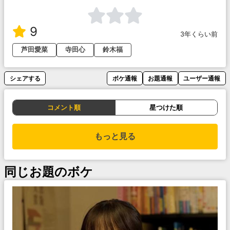
9
3年くらい前
芦田愛菜
寺田心
鈴木福
シェアする
ボケ通報
お題通報
ユーザー通報
コメント順
星つけた順
もっと見る
同じお題のボケ