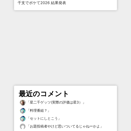
干支でボケて2026 結果発表
最近のコメント
「
星二千ゲッツ(実際の評価は星3）
」
「
料理番組？
」
「
セットにしとこう
」
「
お題投稿者やけど思いついてるじゃねーかよ
」