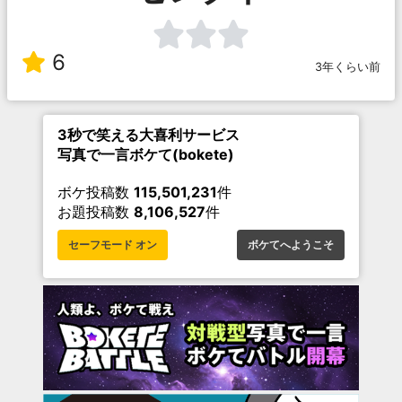
6
3年くらい前
3秒で笑える大喜利サービス
写真で一言ボケて(bokete)
ボケ投稿数
115,501,231
件
お題投稿数
8,106,527
件
セーフモード オン
ボケてへようこそ