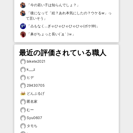
「
今の若い子は知らんでしょ？
」
「
後になって「絵？あれ本気にしたの？ウケるw」っ
て言いそう
」
「
△もなく…ぎゃひゃひゃひゃひゃ(ボケ狆)
」
「
鼻がちょっと長い(´д｀)ｗ
」
最近の評価されている職人
bikete2021
k___z
ヒデ
29430705
どんぶるげ
匿名家
むー
Syu0607
タモち