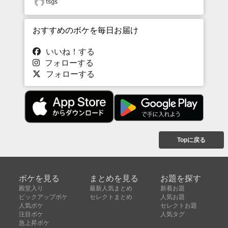
tsgs
おすすめのボケを毎日お届け
いいね！する
フォローする
フォローする
Topに戻る
ボケを見る
まとめを見る
お題を探す
殿堂入り
最新人気まとめ
新着お題
ピックアップボケ
セレクトまとめ
人気お題
人気ボケ
セレクトお題
注目ボケ
人気タグ
急上昇ボケ