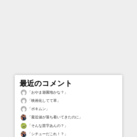
最近のコメント
「
おやま遊園地かな？
」
「
映画化してて草
」
「
ポキムン
」
「
最近値が落ち着いてきたのに
」
「
そんな苗字あんの？
」
「
シチューだこれ！？
」