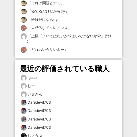
「
それは問題どすぇ
」
「
寝てるだけだから(ry
」
「
恰好だけなら(ry
」
「
↓成仏してクレメンス
」
「
上様「よいではないか♡よいではないか♡」(ｻｸｻ
ｸ
」
「
どれもいらないよー
」
最近の評価されている職人
iguso
むー
いせきん
Daredevil703
Daredevil703
Daredevil703
Daredevil703
しょうぶ