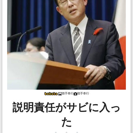
惚手奉行
惚手奉行
説明責任がサビに入っ
た