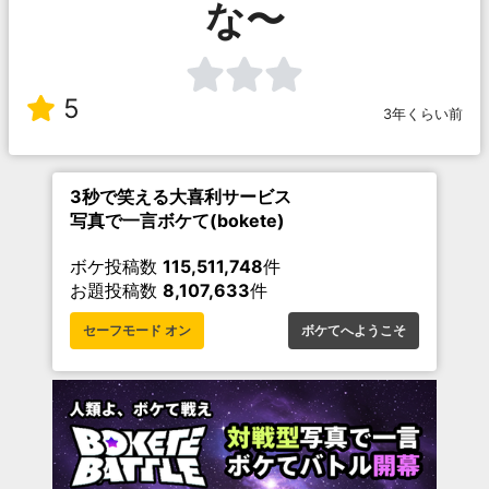
な〜
5
3年くらい前
3秒で笑える大喜利サービス
写真で一言ボケて(bokete)
ボケ投稿数
115,511,748
件
お題投稿数
8,107,633
件
セーフモード オン
ボケてへようこそ