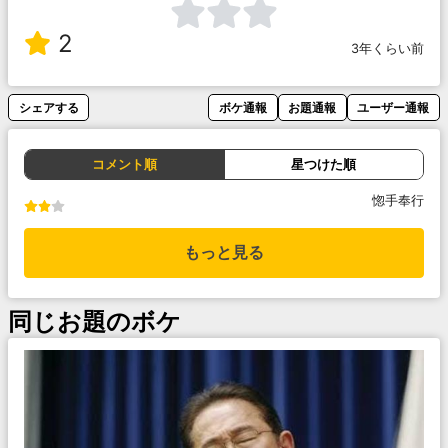
2
3年くらい前
シェアする
ボケ通報
お題通報
ユーザー通報
コメント順
星つけた順
惚手奉行
もっと見る
同じお題のボケ