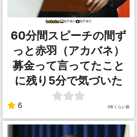
惚手奉行
惚手奉行
60分間スピーチの間ず
っと赤羽（アカバネ）
募金って言ってたこと
に残り5分で気づいた
6
3年くらい前