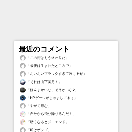
最近のコメント
「
この街はもう終わりだ
」
「
最後は生まれたところで
」
「
おいおいブラックすぎて泣けるぜ
」
「
それは山下美月！
」
「
ほんまかいな、そうかいな♪
」
「
HPゲージがじゃましてるぅ
」
「
やがて縮む
」
「
自分から飛び降りるんだ！
」
「
暗くなるとジ・エンド
」
「
叩けボンゴ
」