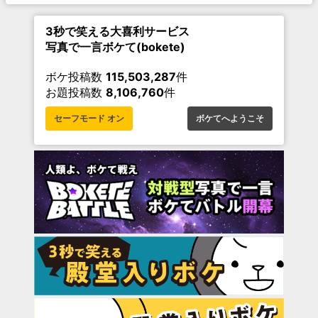
3秒で笑える大喜利サービス
写真で一言ボケて(bokete)
ボケ投稿数
115,503,287
件
お題投稿数
8,106,760
件
セーフモード オン
ボケてへようこそ