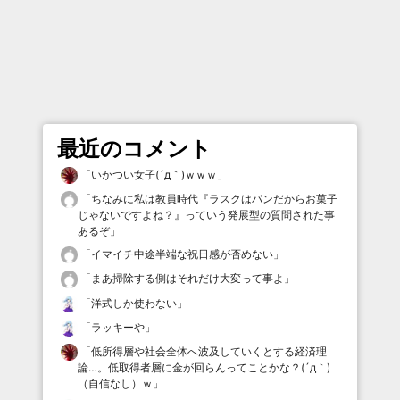
最近のコメント
「
いかつい女子(´д｀)ｗｗｗ
」
「
ちなみに私は教員時代『ラスクはパンだからお菓子
じゃないですよね？』っていう発展型の質問された事
あるぞ
」
「
イマイチ中途半端な祝日感が否めない
」
「
まあ掃除する側はそれだけ大変って事よ
」
「
洋式しか使わない
」
「
ラッキーや
」
「
低所得層や社会全体へ波及していくとする経済理
論…。低取得者層に金が回らんってことかな？(´д｀)
（自信なし）ｗ
」