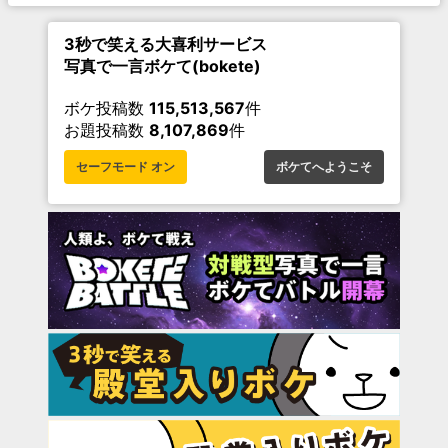
3秒で笑える大喜利サービス
写真で一言ボケて(bokete)
ボケ投稿数
115,513,567
件
お題投稿数
8,107,869
件
セーフモード オン
ボケてへようこそ