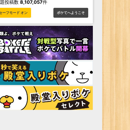
お題投稿数
8,107,057
件
セーフモード オン
ボケてへようこそ