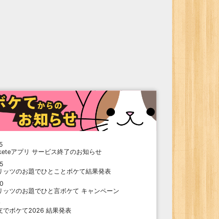
5
oketeアプリ サービス終了のお知らせ
15
リッツのお題でひとことボケて結果発表
10
リッツのお題でひと言ボケて キャンペーン
9
支でボケて2026 結果発表