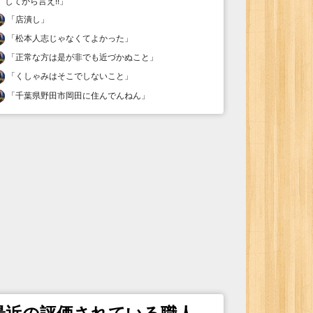
してから言え!!
」
「
店潰し
」
「
松本人志じゃなくてよかった
」
「
正常な方は是が非でも近づかぬこと
」
「
くしゃみはそこでしないこと
」
「
千葉県野田市岡田に住んでんねん
」