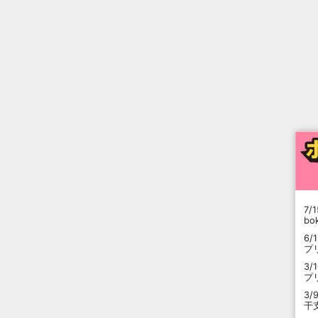
7/1
b
6/
プ
3/
プ
3/
干