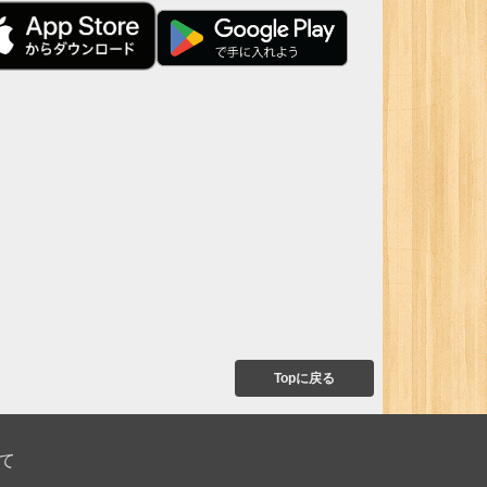
Topに戻る
て