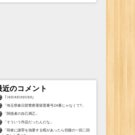
最近のコメント
「
ﾝｷﾁ!ﾝｷﾁ!ﾝｷﾁ!ﾝｷﾁ!
」
「
埼玉県春日部警察署留置番号24番じゃなくて?
」
「
関係者の自己満乙
」
「
そういう作品だったんだな
」
「
弱者に謝罪を強要する暇があったら切腹の一回二回