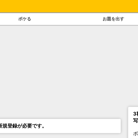
ボケる
お題を出す
3
写
新規登録が必要です。