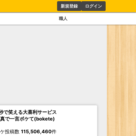
新規登録
ログイン
職人
秒で笑える大喜利サービス
真で一言ボケて(bokete)
ボケ投稿数
115,506,460
件