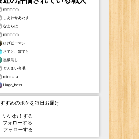
最近の評価されている職人
mmmmm
しあわせあたま
なまらは
mmmmm
ひげピーマン
さてと、ぽてと
黒板消し
どんまい鼻毛
minmara
Hugo_boss
すすめのボケを毎日お届け
いいね！する
フォローする
フォローする