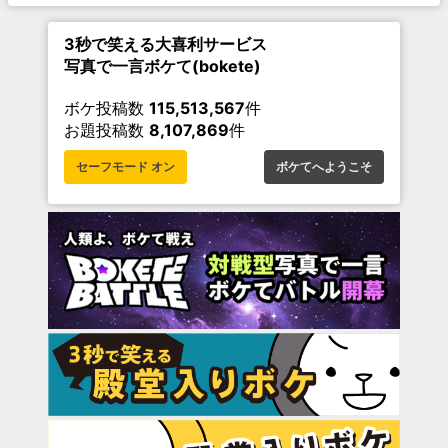
3秒で笑える大喜利サービス
写真で一言ボケて(bokete)
ボケ投稿数
115,513,567
件
お題投稿数
8,107,869
件
セーフモード オン
ボケてへようこそ