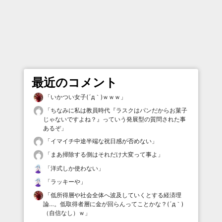
最近のコメント
「
いかつい女子(´д｀)ｗｗｗ
」
「
ちなみに私は教員時代『ラスクはパンだからお菓子
じゃないですよね？』っていう発展型の質問された事
あるぞ
」
「
イマイチ中途半端な祝日感が否めない
」
「
まあ掃除する側はそれだけ大変って事よ
」
「
洋式しか使わない
」
「
ラッキーや
」
「
低所得層や社会全体へ波及していくとする経済理
論…。低取得者層に金が回らんってことかな？(´д｀)
（自信なし）ｗ
」