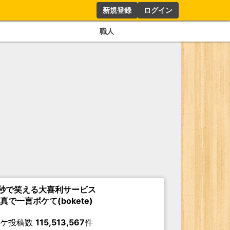
新規登録
ログイン
職人
秒で笑える大喜利サービス
真で一言ボケて(bokete)
ボケ投稿数
115,513,567
件