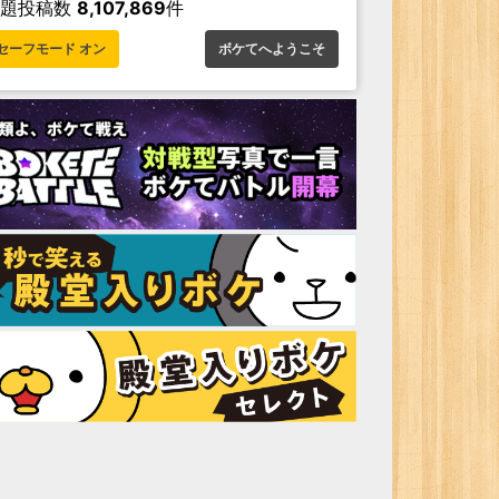
お題投稿数
8,107,869
件
セーフモード オン
ボケてへようこそ