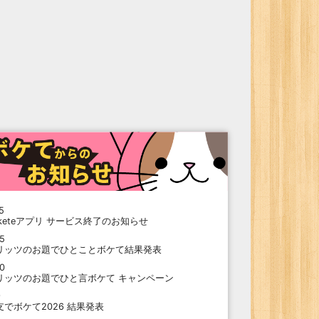
5
oketeアプリ サービス終了のお知らせ
15
リッツのお題でひとことボケて結果発表
10
リッツのお題でひと言ボケて キャンペーン
9
支でボケて2026 結果発表