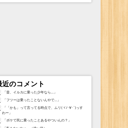
最近のコメント
「
昔、イルカに乗った少年なら…
」
「
フツーは乗ったことないんやで…
」
「
「かも」って言ってる時点で、ムリ(ヾﾉ･∀･`)っす
わー
」
「
ボケて民に乗ったことあるやついんの？
」