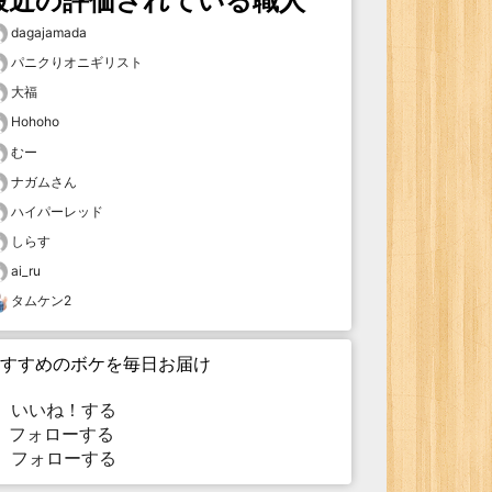
最近の評価されている職人
dagajamada
パニクりオニギリスト
大福
Hohoho
むー
ナガムさん
ハイパーレッド
しらす
ai_ru
タムケン2
すすめのボケを毎日お届け
いいね！する
フォローする
フォローする