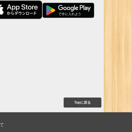
Topに戻る
て