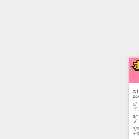
7/1
b
6/
プ
3/
プ
3/
干