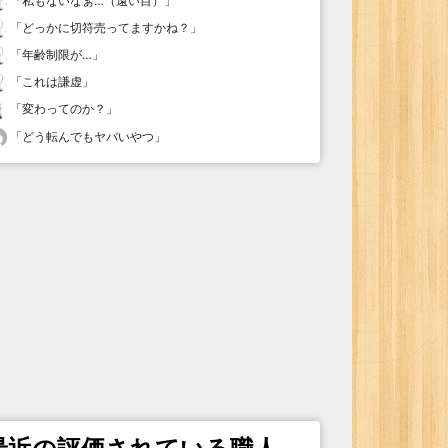
「
私もないなぁ…（遠い目）
」
「
どっかに切符売ってますかね？
」
「
年齢制限が…
」
「
これは謙虚
」
「
変わってのか？
」
「
どう転んでもヤバいやつ
」