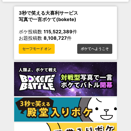
3秒で笑える大喜利サービス
写真で一言ボケて(bokete)
ボケ投稿数
115,522,389
件
お題投稿数
8,108,727
件
セーフモード オン
ボケてへようこそ