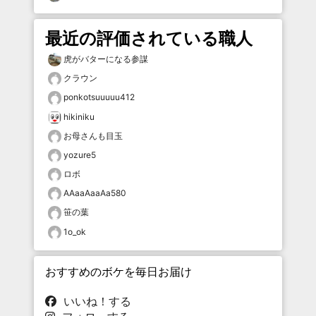
最近の評価されている職人
虎がバターになる参謀
クラウン
ponkotsuuuuu412
hikiniku
お母さんも目玉
yozure5
ロボ
AAaaAaaAa580
笹の葉
1o_ok
おすすめのボケを毎日お届け
いいね！する