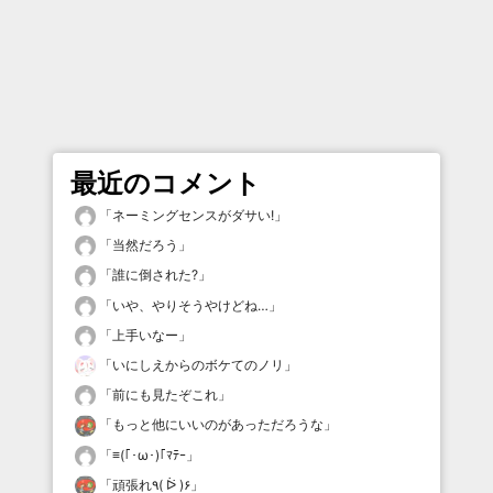
最近のコメント
「
ネーミングセンスがダサい!
」
「
当然だろう
」
「
誰に倒された?
」
「
いや、やりそうやけどね…
」
「
上手いなー
」
「
いにしえからのボケてのノリ
」
「
前にも見たぞこれ
」
「
もっと他にいいのがあっただろうな
」
「
≡(｢･ω･)｢ﾏﾃｰ
」
「
頑張れ٩( ᐖ )۶
」