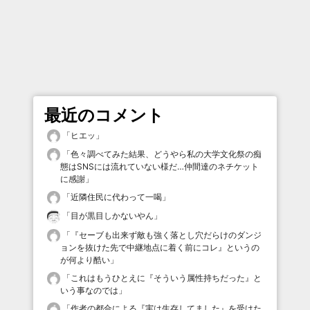
最近のコメント
「
ヒエッ
」
「
色々調べてみた結果、どうやら私の大学文化祭の痴
態はSNSには流れていない様だ…仲間達のネチケット
に感謝
」
「
近隣住民に代わって一喝
」
「
目が黒目しかないやん
」
「
『セーブも出来ず敵も強く落とし穴だらけのダンジ
ョンを抜けた先で中継地点に着く前にコレ』というの
が何より酷い
」
「
これはもうひとえに『そういう属性持ちだった』と
いう事なのでは
」
「
作者の都合による『実は生存してました』を受けた