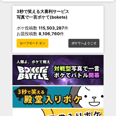
3秒で笑える大喜利サービス
写真で一言ボケて(bokete)
ボケ投稿数
115,503,287
件
お題投稿数
8,106,760
件
セーフモード オン
ボケてへようこそ