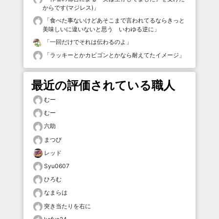
からです(マジレス)
」
「
食べた事ないけどあそこまで言われてるならきっと
美味しいに違いないと思う いわゆる逆に
」
「
一回だけでそれは伝わるのよ
」
「
ラッキーとかカビゴンとかなら耐えてたイメージ
」
最近の評価されている職人
むー
むー
六助
まつぴ
レッド
Syu0607
ひろむ
なまらは
突き当たりを右に