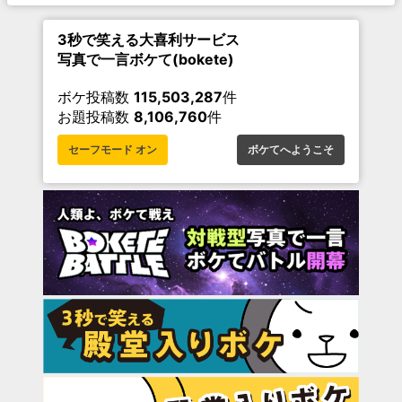
3秒で笑える大喜利サービス
写真で一言ボケて(bokete)
ボケ投稿数
115,503,287
件
お題投稿数
8,106,760
件
セーフモード オン
ボケてへようこそ