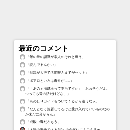
最近のコメント
「
飯の量の認識が常人のそれと違う
」
「
読んでるんかい
」
「
母親が大声で名前呼ぶまでがセット
」
「
ポアロといろは寿司が……
」
「
「あのぉ海賊王って本当ですか」「おぉそうだよ。
つっても昔の話だけどな」
」
「
ものしりガイドもついてくるから迷うなぁ
」
「
なんとなく拒否してるけど受け入れていいものなの
か未だに分からん
」
「
成敗中毒だろもう
」
「
太陽の王子であるRXへの命乞いにもみえるw
」