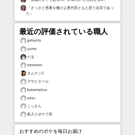
「
さっさと悪事を働けよ悪代官どもと思う吉宗であっ
た
」
最近の評価されている職人
jprkanto
yume
だる
mmmmm
タムケン2
マサピエール
bokematica
yasu
ごっさん
新入りボケて民
おすすめのボケを毎日お届け