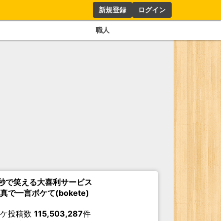
新規登録
ログイン
職人
秒で笑える大喜利サービス
真で一言ボケて(bokete)
ボケ投稿数
115,503,287
件