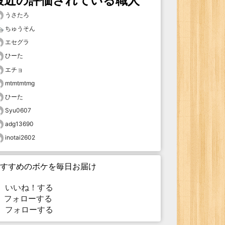
最近の評価されている職人
うさたろ
ちゅうそん
エセグラ
ひーた
エチョ
mtmtmtmg
ひーた
Syu0607
adg13690
inotai2602
すすめのボケを毎日お届け
いいね！する
フォローする
フォローする