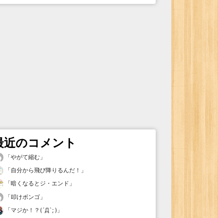
最近のコメント
「
やがて縮む
」
「
自分から飛び降りるんだ！
」
「
暗くなるとジ・エンド
」
「
叩けボンゴ
」
「
マジか！？(´Д`; )
」