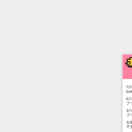
7/1
b
6/
プ
3/
プ
3/
干