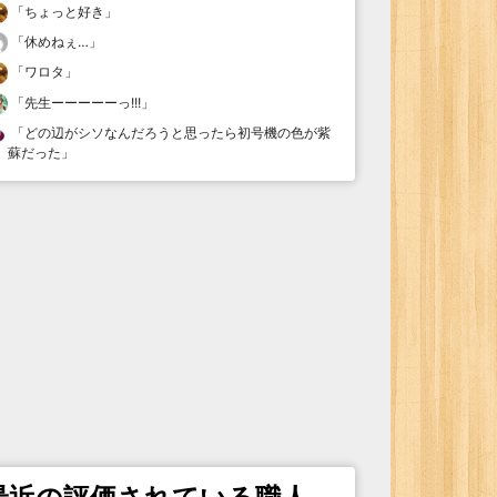
「
ちょっと好き
」
「
休めねぇ…
」
「
ワロタ
」
「
先生ーーーーーっ!!!
」
「
どの辺がシソなんだろうと思ったら初号機の色が紫
蘇だった
」