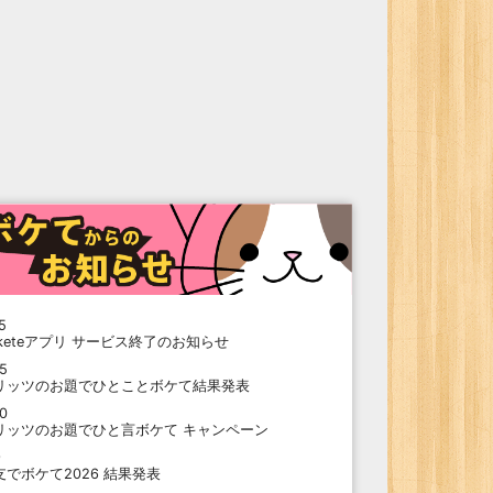
5
oketeアプリ サービス終了のお知らせ
15
リッツのお題でひとことボケて結果発表
10
リッツのお題でひと言ボケて キャンペーン
9
支でボケて2026 結果発表