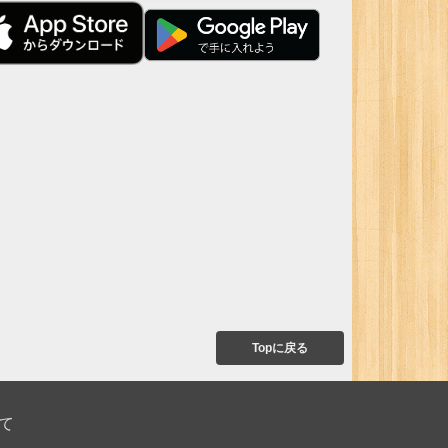
Topに戻る
て