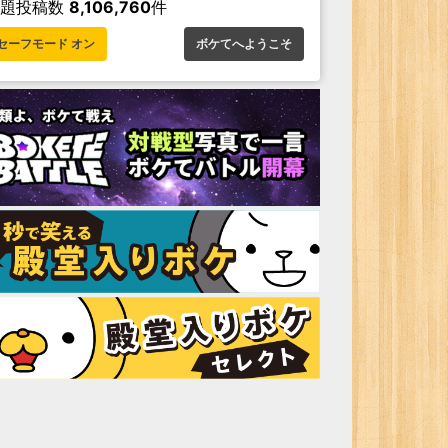
お題投稿数
8,106,760
件
セーフモード オン
ボケてへようこそ