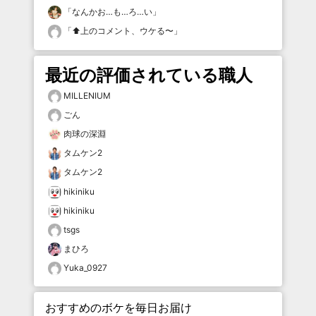
「
なんかお…も…ろ…い
」
「
⬆️上のコメント、ウケる〜
」
最近の評価されている職人
MILLENIUM
ごん
肉球の深淵
タムケン2
タムケン2
hikiniku
hikiniku
tsgs
まひろ
Yuka_0927
おすすめのボケを毎日お届け