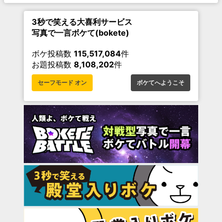
3秒で笑える大喜利サービス
写真で一言ボケて(bokete)
ボケ投稿数
115,517,084
件
お題投稿数
8,108,202
件
セーフモード オン
ボケてへようこそ