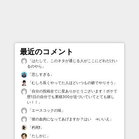
最近のコメント
「
はたして、このネタが通じる人がここにどれだけい
るのやら
」
「
悲しすぎる
」
「
むしろ長くやってた人ほどいつもの癖でやりそう
」
「
自分の投稿全てに星ありがとうございます！ボケて
歴1日の自分でも累積300が近づいていてとても嬉し
い！！
」
「
エースコックの味
」
「
彼の血肉になってあげますか？はい →いいえ
」
「
杓死❗️
」
「
たしかに
」