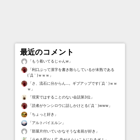
最近のコメント
「
もう着いてるじゃんw
」
「
利口ぶって漢字を書き散らしているが未熟である
(´Д｀)ｗｗｗ
」
「
さ、流石に分からん…。ギブアップです(´Д｀)ｗｗ
ｗ
」
「
現実ではすることのない会話第3位
」
「
読者がケンシロウに話しかけとる(´Д｀)www
」
「
ちょっと好き
」
「
アルトバイエルン
」
「
部屋片付いていかなそうな名前が好き
」
「
止めろ罠だ！広_告がえらいことになるぞ！
」