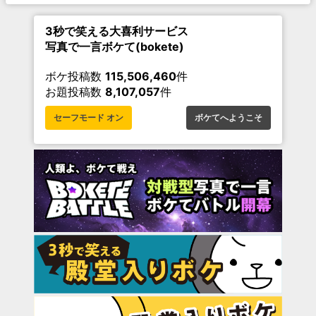
3秒で笑える大喜利サービス
写真で一言ボケて(bokete)
ボケ投稿数
115,506,460
件
お題投稿数
8,107,057
件
セーフモード オン
ボケてへようこそ