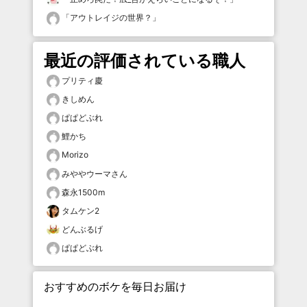
「
アウトレイジの世界？
」
最近の評価されている職人
プリティ慶
きしめん
ぱぱどぶれ
鯉かち
Morizo
みややウーマさん
森永1500m
タムケン2
どんぶるげ
ぱぱどぶれ
おすすめのボケを毎日お届け