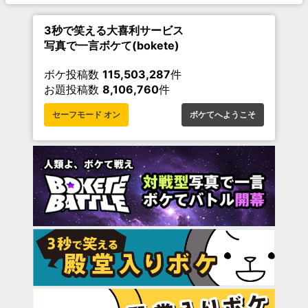
3秒で笑える大喜利サービス
写真で一言ボケて(bokete)
ボケ投稿数
115,503,287
件
お題投稿数
8,106,760
件
セーフモード オン
ボケてへようこそ