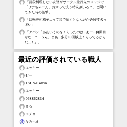
「
普段料理しない友達がサークル旅行先のロッジで
「リナちゃーん、お米って洗う時洗剤いる？」と聞い
てきた時の衝撃
」
「
回転寿司梯子…って音で聴くとなんだか必殺技名っ
ぽい
」
「
アバン「ああいうのをくらったのは…あー…何回目
かな…？ うん、まあ…多分10回以上くらってるから
な…！」
」
最近の評価されている職人
ユッキー
むー
TSUNAGAWA
ユッキー
963852834
まる
エチョ
なみへえ