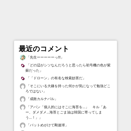
最近のコメント
「
先生ーーーーーっ!!!
」
「
どの辺がシソなんだろうと思ったら初号機の色が紫
蘇だった
」
「
「ドローン」の有名な検索妨害だ
」
「
そこにいる大鎌を持った何かが気になって勉強どこ
ろではない
」
「
成敗カルナバル
」
「
アバン「個人的にはそこに海苔を…」 キル「あ
ー、ダメダメ…海苔とごま油は韓国に寄ってしま
う…！」
」
「
バットめがけて剛速球
」