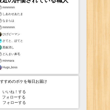
最近の評価されている職人
mmmmm
しあわせあたま
なまらは
mmmmm
ひげピーマン
さてと、ぽてと
黒板消し
どんまい鼻毛
minmara
Hugo_boss
すすめのボケを毎日お届け
いいね！する
フォローする
フォローする