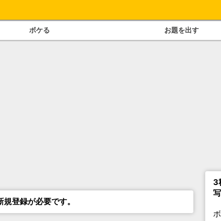
ボケる
お題を出す
3
写
新規登録が必要です。