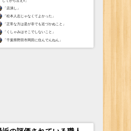
してから言え!!
」
「
店潰し
」
「
松本人志じゃなくてよかった
」
「
正常な方は是が非でも近づかぬこと
」
「
くしゃみはそこでしないこと
」
「
千葉県野田市岡田に住んでんねん
」