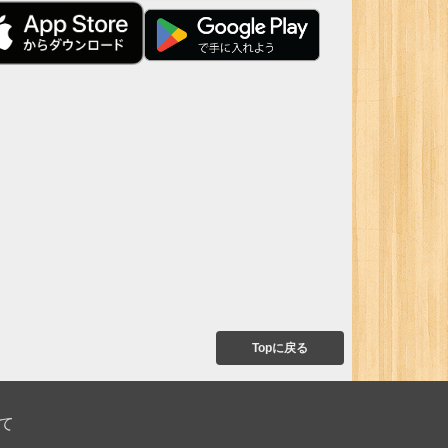
Topに戻る
て