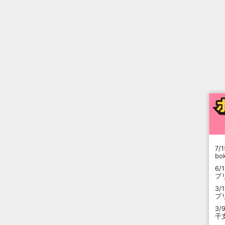
7/1
b
6/
プ
3/
プ
3/
干