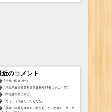
最近のコメント
「
ﾝｷﾁ!ﾝｷﾁ!ﾝｷﾁ!ﾝｷﾁ!
」
「
埼玉県春日部警察署留置番号24番じゃなくて?
」
「
関係者の自己満乙
」
「
そういう作品だったんだな
」
「
弱者に謝罪を強要する暇があったら切腹の一回二回