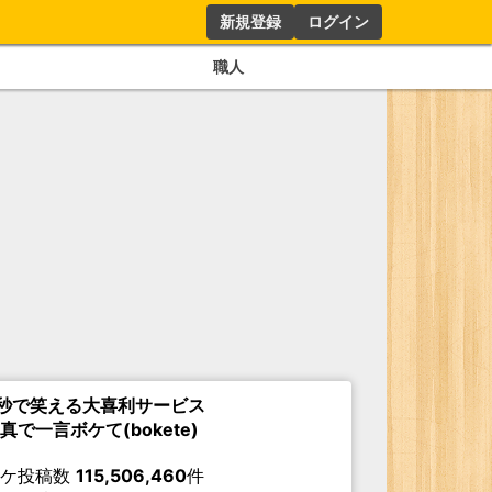
新規登録
ログイン
職人
秒で笑える大喜利サービス
真で一言ボケて(bokete)
ボケ投稿数
115,506,460
件