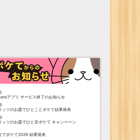
5
oketeアプリ サービス終了のお知らせ
15
リッツのお題でひとことボケて結果発表
10
リッツのお題でひと言ボケて キャンペーン
9
支でボケて2026 結果発表