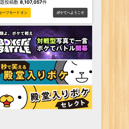
お題投稿数
8,107,057
件
セーフモード オン
ボケてへようこそ