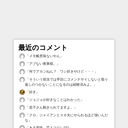
最近のコメント
「
メモ帳意味ないやん
」
「
アブない将軍様。
」
「
何でアカンねん？ ワシ好きやけど・・・
」
「
そういう状況では早目にゴメンナサイしないと取り
返しのつかないことになるのは経験済みよ。
」
「
好き
」
「
ジョジョが好きなことはわかった
」
「
息子さん飽きられてますよ。
」
「
クロ、ジャイアンとスネ夫にやられるほど強いんだ
な
」
「
ある意味、芸人コロし(泣)
」