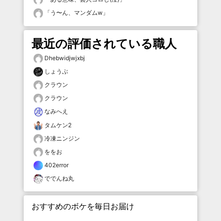
「
う〜ん、マンダムw
」
最近の評価されている職人
Dhebwidjwjxbj
しょうぶ
クラウン
クラウン
なみへえ
タムケン2
冷凍ニンジン
ををお
402error
ででんね丸
おすすめのボケを毎日お届け