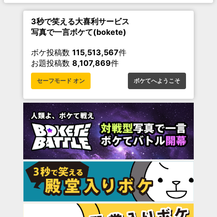
3秒で笑える大喜利サービス
写真で一言ボケて(bokete)
ボケ投稿数
115,513,567
件
お題投稿数
8,107,869
件
セーフモード オン
ボケてへようこそ