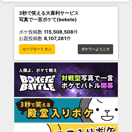
3秒で笑える大喜利サービス
写真で一言ボケて(bokete)
ボケ投稿数
115,508,508
件
お題投稿数
8,107,281
件
セーフモード オン
ボケてへようこそ