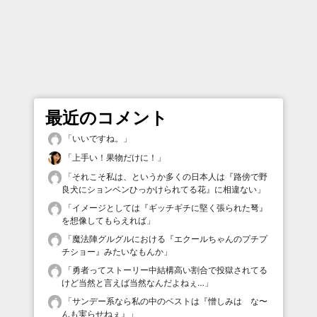
最近のコメント
「
いいですね。
」
「
上手い！果物だけに！
」
「
それこそ私は、というか多くの日本人は『路傍で野
良犬にションベンひっかけられてる花』に相違ない
」
「
イメージとしては『ギッチギチに堅く張られた弩』
を想像してもらえれば
」
「
魔法陣グルグルにおける『エクールちゃんのプチプ
チショー』みたいなもんか
」
「
勇者ってストーリー中結構高い割合で投獄されてる
けど当然と言えば当然なんだよねぇ…
」
「
サンデー系なら私の中のベストは『憎しみは な〜
んも実らせねぇ』
」