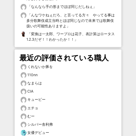
「
なんなら手の形までほぼ同じだしねぇ
」
「
んなワケねぇだろ、と言ってる方々 やってる事は
多分歌舞伎成立当時とほぼ同じなので未来では歌舞伎
扱いの可能性ありますよ
」
「
変換は一太郎、ワープロは花子、表計算はロータス
1.2.3だぞ！！わかったか！！
」
最近の評価されている職人
くれないか豚を
110nn
なまらは
CIA
キューピー
エチョ
むー
シルバー舎利弗
女優デビュー