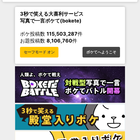
3秒で笑える大喜利サービス
写真で一言ボケて(bokete)
ボケ投稿数
115,503,287
件
お題投稿数
8,106,760
件
セーフモード オン
ボケてへようこそ