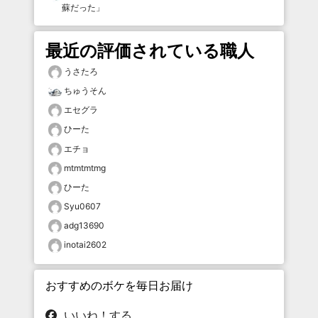
蘇だった
」
最近の評価されている職人
うさたろ
ちゅうそん
エセグラ
ひーた
エチョ
mtmtmtmg
ひーた
Syu0607
adg13690
inotai2602
おすすめのボケを毎日お届け
いいね！する