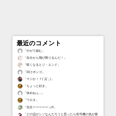
最近のコメント
「
やがて縮む
」
「
自分から飛び降りるんだ！
」
「
暗くなるとジ・エンド
」
「
叩けボンゴ
」
「
マジか！？(´Д`; )
」
「
ちょっと好き
」
「
休めねぇ…
」
「
ワロタ
」
「
先生ーーーーーっ!!!
」
「
どの辺がシソなんだろうと思ったら初号機の色が紫