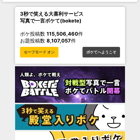
3秒で笑える大喜利サービス
写真で一言ボケて(bokete)
ボケ投稿数
115,506,460
件
お題投稿数
8,107,057
件
セーフモード オン
ボケてへようこそ