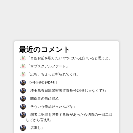
最近のコメント
「
まあお前を殴りたいヤツはいっぱいいると思うよ
」
「
サブスクアルファード
」
「
忠相、ちょっと斬られてくれ
」
「
ﾝｷﾁ!ﾝｷﾁ!ﾝｷﾁ!ﾝｷﾁ!
」
「
埼玉県春日部警察署留置番号24番じゃなくて?
」
「
関係者の自己満乙
」
「
そういう作品だったんだな
」
「
弱者に謝罪を強要する暇があったら切腹の一回二回
してから言え!!
」
「
店潰し
」