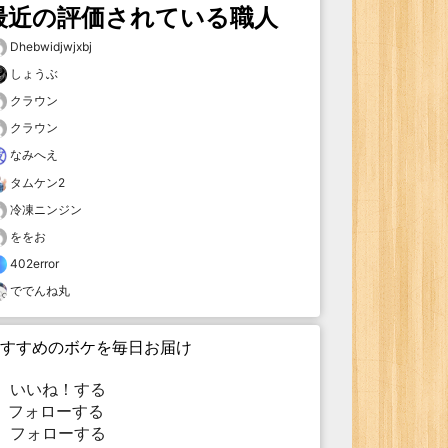
最近の評価されている職人
Dhebwidjwjxbj
しょうぶ
クラウン
クラウン
なみへえ
タムケン2
冷凍ニンジン
ををお
402error
ででんね丸
すすめのボケを毎日お届け
いいね！する
フォローする
フォローする