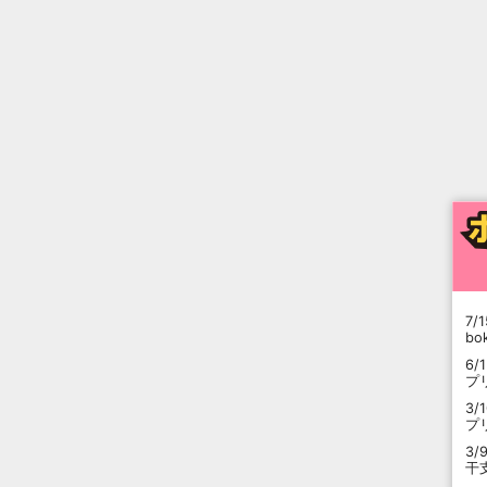
7/1
b
6/
プ
3/
プ
3/
干