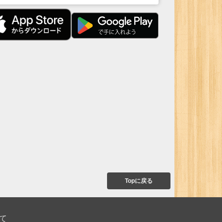
Topに戻る
て