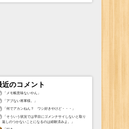
最近のコメント
「
メモ帳意味ないやん
」
「
アブない将軍様。
」
「
何でアカンねん？ ワシ好きやけど・・・
」
「
そういう状況では早目にゴメンナサイしないと取り
返しのつかないことになるのは経験済みよ。
」