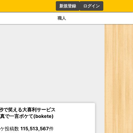
新規登録
ログイン
職人
秒で笑える大喜利サービス
真で一言ボケて(bokete)
ボケ投稿数
115,513,567
件