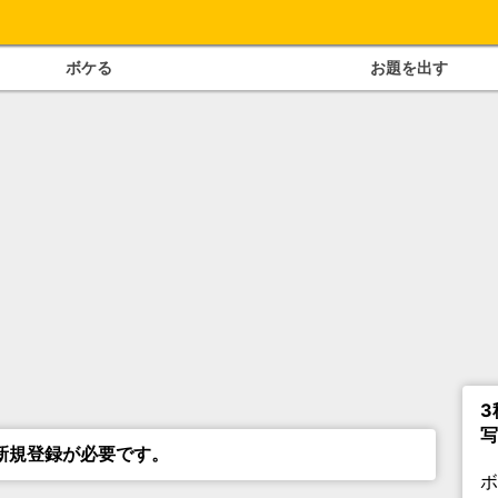
ボケる
お題を出す
3
写
新規登録が必要です。