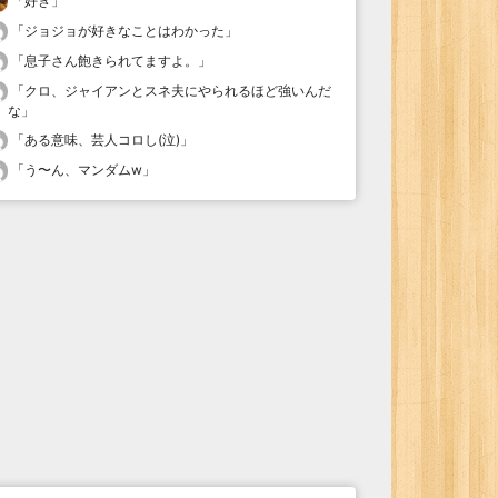
「
好き
」
「
ジョジョが好きなことはわかった
」
「
息子さん飽きられてますよ。
」
「
クロ、ジャイアンとスネ夫にやられるほど強いんだ
な
」
「
ある意味、芸人コロし(泣)
」
「
う〜ん、マンダムw
」