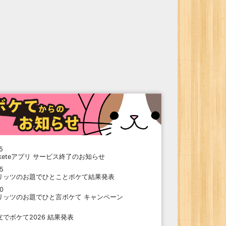
5
oketeアプリ サービス終了のお知らせ
15
リッツのお題でひとことボケて結果発表
10
リッツのお題でひと言ボケて キャンペーン
9
支でボケて2026 結果発表