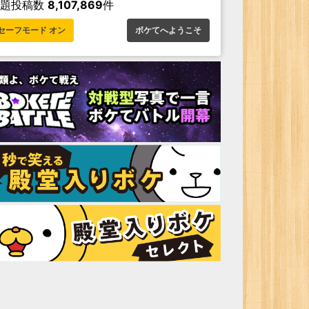
お題投稿数
8,107,869
件
セーフモード オン
ボケてへようこそ