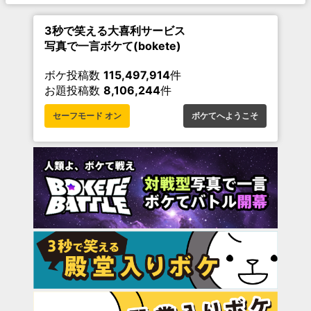
3秒で笑える大喜利サービス
写真で一言ボケて(bokete)
ボケ投稿数
115,497,914
件
お題投稿数
8,106,244
件
セーフモード オン
ボケてへようこそ