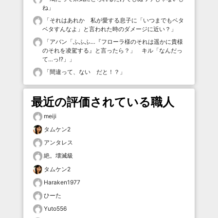
ね
」
「
それはあれか 私が愛する息子に「いつまでもベタ
ベタすんなよ」と言われた時のダメージに近い？
」
「
アバン「ふふふ…『フローラ様のそれは遥かに貴様
のそれを凌駕する』と言ったら？」 キル「なんだっ
て…っ!?」
」
「
間違って、ない だと！？
」
最近の評価されている職人
meiji
タムケン2
アンタレス
絶。壊滅級
タムケン2
Haraken1977
ひーた
Yuto556