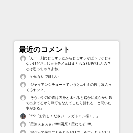
最近のコメント
「
んー…別にじょすぃだからじょすぃかばうワケじゃ
ないけどさ…じゃあテメェはまともな料理作れんの？
とは思っちゃうよね
」
「
やめないでほしい
」
「
ジャイアンシチューっていうと…セミの抜け殻入っ
てるヤツ？
」
「
そういや刀の峰は刀身と比べると遥かに柔らかい鉄
で出来てるから峰打ちなんてしたら折れる と聞いた
事がある
」
「
???「お許しください、メガトロン様！」
」
「
壁無ぁぁぁぁい!!!!!!栗原！壁ねえぞ!!!!!!
」
「
鳩だって呆気にとられるだけでしぬワケじゃないし