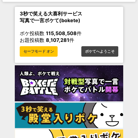
3秒で笑える大喜利サービス
写真で一言ボケて(bokete)
ボケ投稿数
115,508,508
件
お題投稿数
8,107,281
件
セーフモード オン
ボケてへようこそ