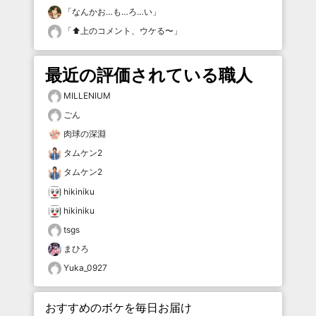
「
なんかお…も…ろ…い
」
「
⬆️上のコメント、ウケる〜
」
最近の評価されている職人
MILLENIUM
ごん
肉球の深淵
タムケン2
タムケン2
hikiniku
hikiniku
tsgs
まひろ
Yuka_0927
おすすめのボケを毎日お届け