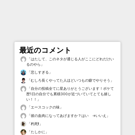
最近のコメント
「
はたして、このネタが通じる人がここにどれだけい
るのやら
」
「
悲しすぎる
」
「
むしろ長くやってた人ほどいつもの癖でやりそう
」
「
自分の投稿全てに星ありがとうございます！ボケて
歴1日の自分でも累積300が近づいていてとても嬉し
い！！
」
「
エースコックの味
」
「
彼の血肉になってあげますか？はい →いいえ
」
「
杓死❗️
」
「
たしかに
」