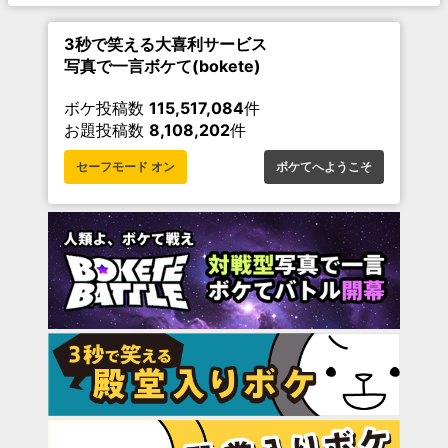
3秒で笑える大喜利サービス
写真で一言ボケて(bokete)
ボケ投稿数
115,517,084
件
お題投稿数
8,108,202
件
セーフモード オン
ボケてへようこそ