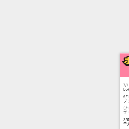
7/1
b
6/
プ
3/
プ
3/
干