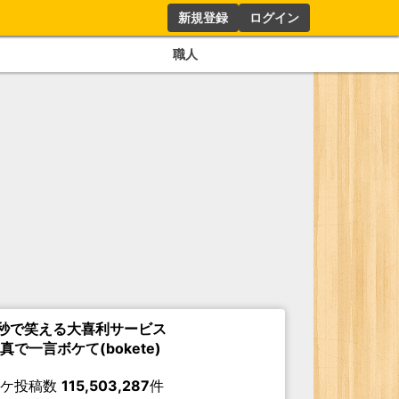
新規登録
ログイン
職人
秒で笑える大喜利サービス
真で一言ボケて(bokete)
ボケ投稿数
115,503,287
件