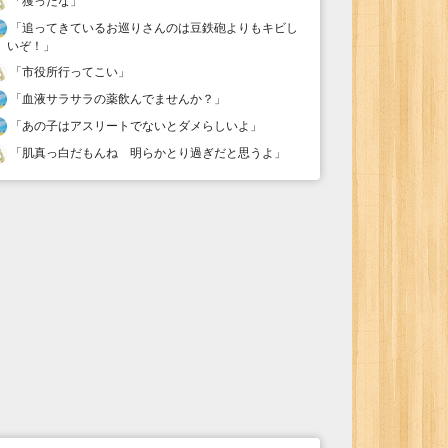
「
獲ったな
」
「
追ってきているお巡りさんのは豆鉄砲よりもキビし
いぞ！
」
「
市役所行ってこい
」
「
血液サラサラの薬飲んでませんか？
」
「
あの子はアスリートでないとダメらしいよ
」
「
肌真っ白だもんね 明らかとり過ぎだと思うよ
」