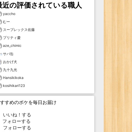
最近の評価されている職人
yaccho
むー
スープレックス佐藤
プリティ慶
aze_chimic
サバ缶
おかげ犬
九十九光
Hansikikoka
kosihikari123
すすめのボケを毎日お届け
いいね！する
フォローする
フォローする