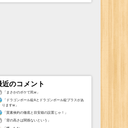
最近のコメント
「
まさかのボケて民w
」
「
ドラゴンボール錠Aとドラゴンボール錠プラスがあ
りますw
」
「
質素倹約の徹底と目安箱の設置じゃ！
」
「
背の高さは関係ないという
」