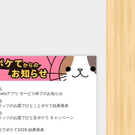
5
oketeアプリ サービス終了のお知らせ
15
リッツのお題でひとことボケて結果発表
10
リッツのお題でひと言ボケて キャンペーン
9
支でボケて2026 結果発表