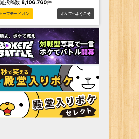
お題投稿数
8,106,760
件
セーフモード オン
ボケてへようこそ