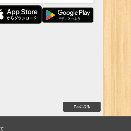
Topに戻る
て