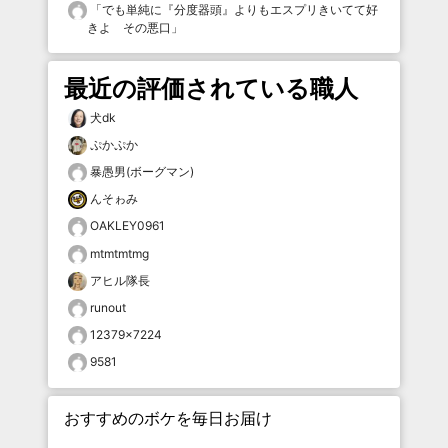
「
でも単純に『分度器頭』よりもエスプリきいてて好
きよ その悪口
」
最近の評価されている職人
犬dk
ぷかぷか
暴愚男(ボーグマン)
んそゎみ
OAKLEY0961
mtmtmtmg
アヒル隊長
runout
12379×7224
9581
おすすめのボケを毎日お届け