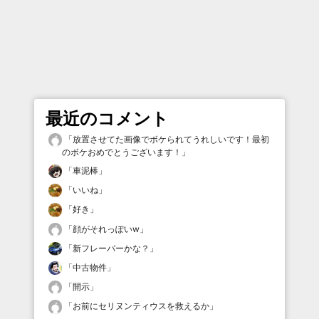
最近のコメント
「
放置させてた画像でボケられてうれしいです！最初
のボケおめでとうございます！
」
「
車泥棒
」
「
いいね
」
「
好き
」
「
顔がそれっぽいw
」
「
新フレーバーかな？
」
「
中古物件
」
「
開示
」
「
お前にセリヌンティウスを救えるか
」