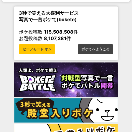
3秒で笑える大喜利サービス
写真で一言ボケて(bokete)
ボケ投稿数
115,508,508
件
お題投稿数
8,107,281
件
セーフモード オン
ボケてへようこそ