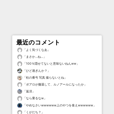
最近のコメント
「
よく気づくなあ
」
「
まさか…ね…
」
「
100％隠せてないと意味ないねんww
」
「
ひど過ぎんか？
」
「
柱の番号 写真 撮らないとね
」
「
ポアロが撤退して、ルノアールになったか
」
「
返済
」
「
なら乗るなw
」
「
やめなさいwwwwww上のやつを食えwwwwww
」
「
くがだち？
」