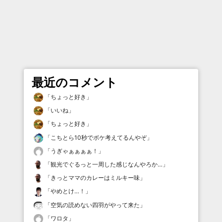
最近のコメント
「
ちょっと好き
」
「
いいね
」
「
ちょっと好き
」
「
こちとら10秒でボケ考えてるんやぞ
」
「
うぎゃぁぁぁぁ！
」
「
観光でぐるっと一周した感じなんやろか…
」
「
きっとママのカレーはミルキー味
」
「
やめとけ…！
」
「
空気の読めない四羽がやって来た
」
「
ワロタ
」