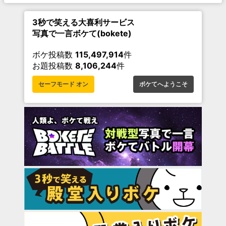
3秒で笑える大喜利サービス
写真で一言ボケて(bokete)
ボケ投稿数
115,497,914
件
お題投稿数
8,106,244
件
セーフモード オン
ボケてへようこそ