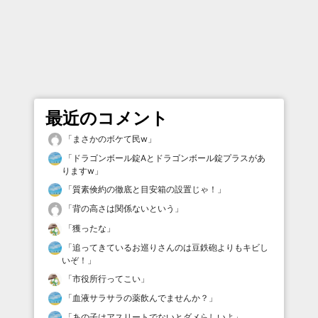
最近のコメント
「
まさかのボケて民w
」
「
ドラゴンボール錠Aとドラゴンボール錠プラスがあ
りますw
」
「
質素倹約の徹底と目安箱の設置じゃ！
」
「
背の高さは関係ないという
」
「
獲ったな
」
「
追ってきているお巡りさんのは豆鉄砲よりもキビし
いぞ！
」
「
市役所行ってこい
」
「
血液サラサラの薬飲んでませんか？
」
「
あの子はアスリートでないとダメらしいよ
」