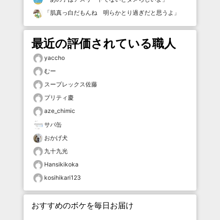
「
肌真っ白だもんね 明らかとり過ぎだと思うよ
」
最近の評価されている職人
yaccho
むー
スープレックス佐藤
プリティ慶
aze_chimic
サバ缶
おかげ犬
九十九光
Hansikikoka
kosihikari123
おすすめのボケを毎日お届け