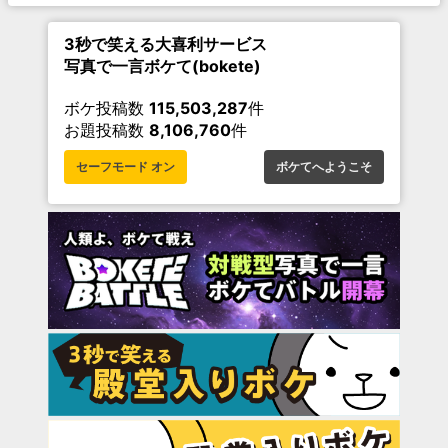
3秒で笑える大喜利サービス
写真で一言ボケて(bokete)
ボケ投稿数
115,503,287
件
お題投稿数
8,106,760
件
セーフモード オン
ボケてへようこそ