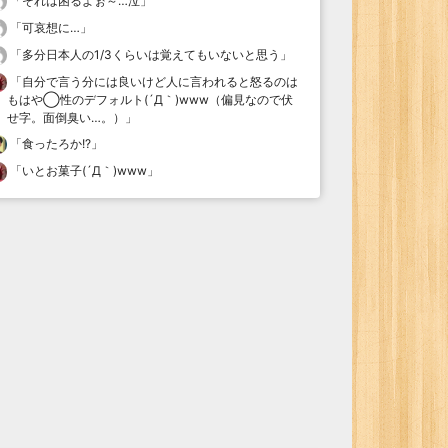
「
それは困るよぉ～…泣
」
「
可哀想に…
」
「
多分日本人の1/3くらいは覚えてもいないと思う
」
「
自分で言う分には良いけど人に言われると怒るのは
もはや◯性のデフォルト(´Д｀)www（偏見なので伏
せ字。面倒臭い…。）
」
「
食ったろか!?
」
「
いとお菓子(´Д｀)www
」