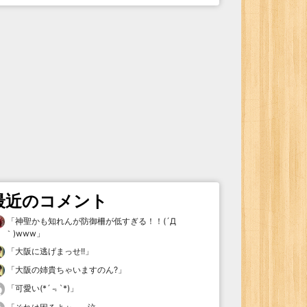
最近のコメント
「
神聖かも知れんが防御柵が低すぎる！！(´Д
｀)www
」
「
大阪に逃げまっせ!!
」
「
大阪の姉貴ちゃいますのん?
」
「
可愛い(*´﹃`*)
」