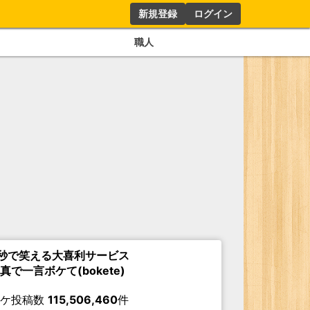
新規登録
ログイン
職人
秒で笑える大喜利サービス
真で一言ボケて(bokete)
ボケ投稿数
115,506,460
件