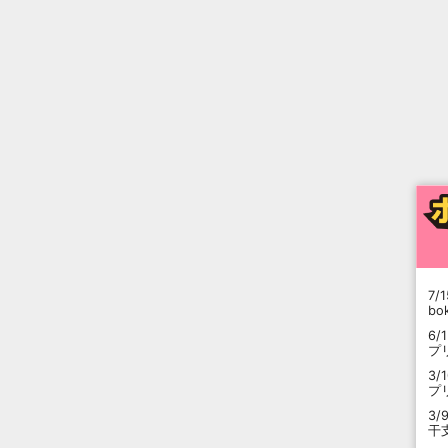
7/1
b
6/
プ
3/
プ
3/
干