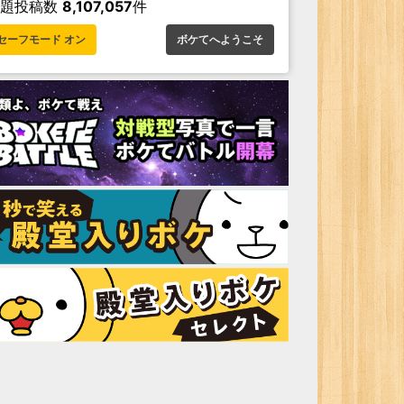
お題投稿数
8,107,057
件
セーフモード オン
ボケてへようこそ