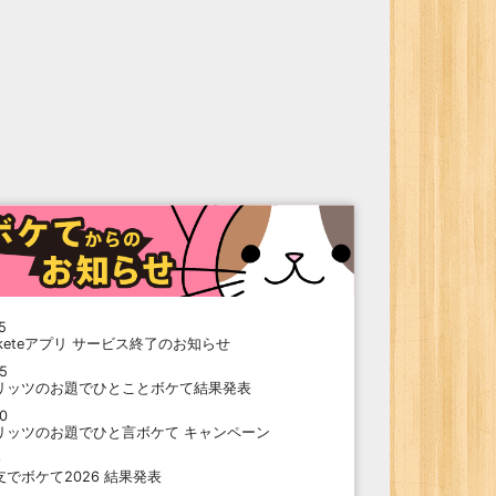
5
oketeアプリ サービス終了のお知らせ
15
リッツのお題でひとことボケて結果発表
10
リッツのお題でひと言ボケて キャンペーン
9
支でボケて2026 結果発表