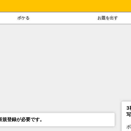
ボケる
お題を出す
3
写
新規登録が必要です。