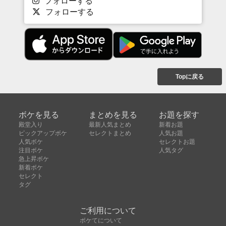
フォローする
フォローする
Topに戻る
ボケを見る
まとめを見る
お題を探す
殿堂入り
最新人気まとめ
新着お題
ピックアップボケ
セレクトまとめ
人気お題
人気ボケ
セレクトお題
注目ボケ
人気タグ
急上昇ボケ
新着ボケ
セレクト
タグ
ご利用について
ボケてについて