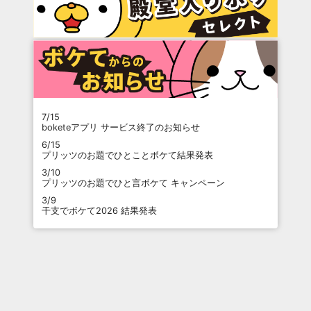
7/15
boketeアプリ サービス終了のお知らせ
6/15
プリッツのお題でひとことボケて結果発表
3/10
プリッツのお題でひと言ボケて キャンペーン
3/9
干支でボケて2026 結果発表