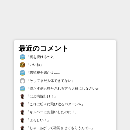
最近のコメント
「
翼を授ける〜♪
」
「
いいね
」
「
志望校全滅かよ……
」
「
そしてまだ大体できてない
」
「
待たす側も待たされる方も大概にしなさいw
」
「
はよ病院行け！
」
「
これは粉々に飛び散るパターンw
」
「
キンペーにお願いしたのに！
」
「
よろしい！
」
「
じゃ…あがって確認させてもらうんで…
」