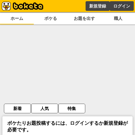
新規登録
ログイン
ホーム
ボケる
お題を出す
職人
新着
人気
特集
ボケたりお題投稿するには、ログインするか新規登録が
必要です。