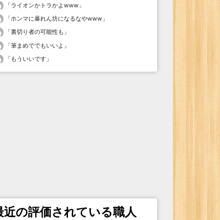
「
ライオンかトラかよwww
」
「
ホンマに暴れん坊になるなやwww
」
「
裏切り者の可能性も
」
「
筆まめででもいいよ
」
「
もういいです
」
最近の評価されている職人