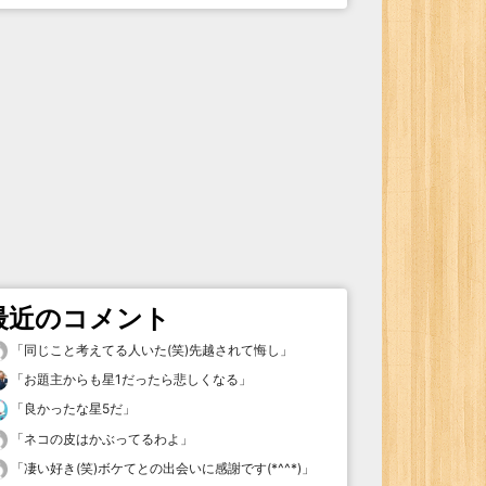
最近のコメント
「
同じこと考えてる人いた(笑)先越されて悔し
」
「
お題主からも星1だったら悲しくなる
」
「
良かったな星5だ
」
「
ネコの皮はかぶってるわよ
」
「
凄い好き(笑)ボケてとの出会いに感謝です(*^^*)
」