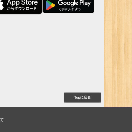
Topに戻る
て