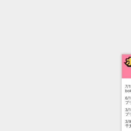
7/1
b
6/
プ
3/
プ
3/
干