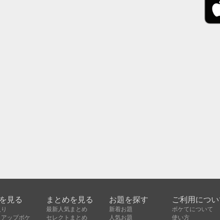
を見る
まとめを見る
お題を探す
ご利用につい
入り
最新人気まとめ
新着お題
ボケてについて
クアップボケ
セレクトまとめ
人気お題
使い方