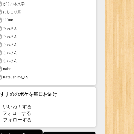
がくぶる文学
にしこり系
110nn
ちゎさん
ちゎさん
ちゎさん
ちゎさん
ちゎさん
nabe
Katsushime_TS
すすめのボケを毎日お届け
いいね！する
フォローする
フォローする