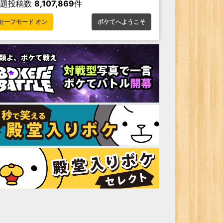
お題投稿数
8,107,869
件
セーフモード オン
ボケてへようこそ