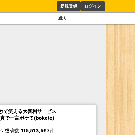
新規登録
ログイン
職人
秒で笑える大喜利サービス
真で一言ボケて(bokete)
ボケ投稿数
115,513,567
件