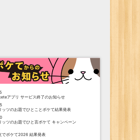
5
oketeアプリ サービス終了のお知らせ
15
リッツのお題でひとことボケて結果発表
10
リッツのお題でひと言ボケて キャンペーン
9
支でボケて2026 結果発表